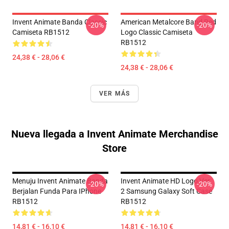
Invent Animate Banda Classic
American Metalcore Band Red
-20%
-20%
Camiseta RB1512
Logo Classic Camiseta
RB1512
24,38 € - 28,06 €
24,38 € - 28,06 €
VER MÁS
Nueva llegada a Invent Animate Merchandise
Store
Menuju Invent Animate Banda
Invent Animate HD Logo Ver.
-20%
-20%
Berjalan Funda Para IPhone
2 Samsung Galaxy Soft Case
RB1512
RB1512
14,81 € - 16,10 €
14,81 € - 16,10 €