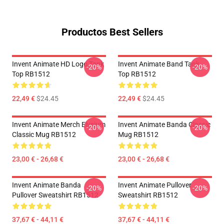
Productos Best Sellers
Invent Animate HD Logo Tank
Invent Animate Band Tank
-20%
-20%
Top RB1512
Top RB1512
22,49 €
$24.45
22,49 €
$24.45
Invent Animate Merch Elysium
Invent Animate Banda Classic
-20%
-20%
Classic Mug RB1512
Mug RB1512
23,00 € - 26,68 €
23,00 € - 26,68 €
Invent Animate Banda
Invent Animate Pullover
-20%
-20%
Pullover Sweatshirt RB1512
Sweatshirt RB1512
37,67 € - 44,11 €
37,67 € - 44,11 €