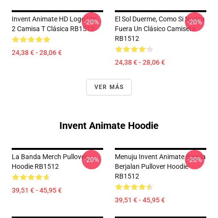
Invent Animate HD Logo Ver.
El Sol Duerme, Como Si Nunca
-20%
-20%
2 Camisa T Clásica RB1512
Fuera Un Clásico Camiseta
RB1512
24,38 € - 28,06 €
24,38 € - 28,06 €
VER MÁS
Invent Animate Hoodie
La Banda Merch Pullover
Menuju Invent Animate Banda
-20%
-20%
Hoodie RB1512
Berjalan Pullover Hoodie
RB1512
39,51 € - 45,95 €
39,51 € - 45,95 €