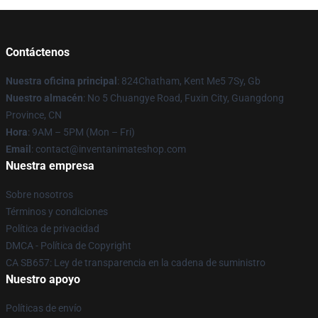
Contáctenos
Nuestra oficina principal
: 824Chatham, Kent Me5 7Sy, Gb
Nuestro almacén
: No 5 Chuangye Road, Fuxin City, Guangdong
Province, CN
Hora
: 9AM – 5PM (Mon – Fri)
Email
: contact@inventanimateshop.com
Nuestra empresa
Sobre nosotros
Términos y condiciones
Política de privacidad
DMCA - Política de Copyright
CA SB657: Ley de transparencia en la cadena de suministro
Nuestro apoyo
Políticas de envío