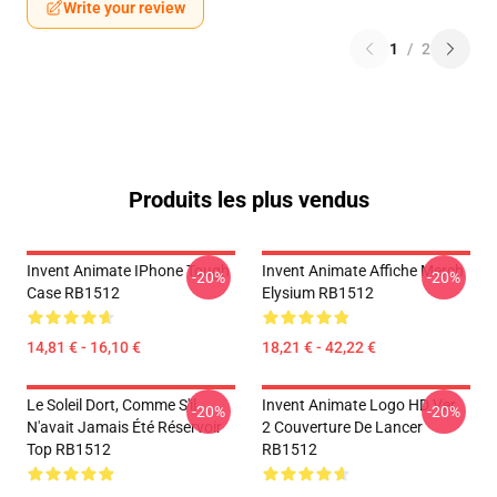
Write your review
1
/
2
Produits les plus vendus
Invent Animate IPhone Tough
Invent Animate Affiche Merch
-20%
-20%
Case RB1512
Elysium RB1512
14,81 € - 16,10 €
18,21 € - 42,22 €
Le Soleil Dort, Comme S'il
Invent Animate Logo HD Ver.
-20%
-20%
N'avait Jamais Été Réservoir
2 Couverture De Lancer
Top RB1512
RB1512