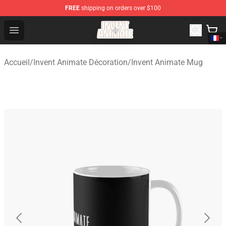
FREE
shipping on orders over $100
Invent Animate Shop - Official Invent Animate Merchandi
Open menu
Accueil
/
Invent Animate Décoration
/
Invent Animate Mug