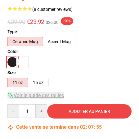
(8 customer reviews)
€29.90
€23.92
-20%
$26.00
Type
Ceramic Mug
Accent Mug
Color
Size
11 oz
15 oz
Voir le guide des tailles
Quantity
AJOUTER AU PANIER
Cette vente se termine dans
02
:
07
:
54