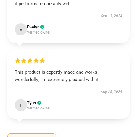
it performs remarkably well.
Sep 13, 2024
Evelyn
E
Verified owner
This product is expertly made and works
wonderfully; I’m extremely pleased with it.
Aug 25, 2024
Tyler
T
Verified owner