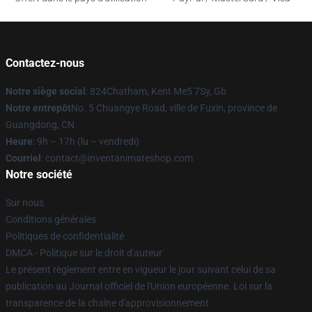
Contactez-nous
Notre siège social
: 824Chatham, Kent Me5 7Sy, Gb
Notre entrepôt
No. 5 Chuangye Road, ville de Fuxin, province de
Guangdong, CN
Heure
: 9h – 17h (lu – vendredi)
Courriel
: contact@inventanimateshop.com
Notre société
Sur nous
Conditions générales
Politiques de confidentialité
DMCA - Politique sur le droit d'auteur
Le présent règlement entre en vigueur le jour suivant celui de sa
publication au Journal officiel de l'Union européenne. Loi sur la
transparence de la chaîne d'approvisionnement