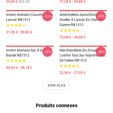
22,49 €
$24.45
31,28 € - 59,80 €
Invent Animate Couverture De
Amérindiens Autochtones :
-20%
-20%
Lancer RB1512
Oreiller À Lancer En Chef De
Guerre RB1512
31,28 € - 59,80 €
22,08 € - 26,68 €
Invent Animate Sac À Dos
Marchandises Du Groupe
-20%
-20%
Bande RB1512
Loathe Tout Sur Imprimer Sac
De Valise RB1512
33,94 € - 38,18 €
22,95 € - 27,55 €
VOIR PLUS
Produits connexes