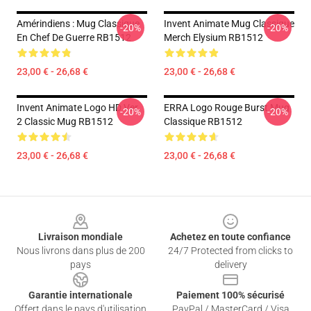
Amérindiens : Mug Classique
Invent Animate Mug Classique
-20%
-20%
En Chef De Guerre RB1512
Merch Elysium RB1512
23,00 € - 26,68 €
23,00 € - 26,68 €
Invent Animate Logo HD Ver.
ERRA Logo Rouge Burst Mug
-20%
-20%
2 Classic Mug RB1512
Classique RB1512
23,00 € - 26,68 €
23,00 € - 26,68 €
Footer
Livraison mondiale
Achetez en toute confiance
Nous livrons dans plus de 200
24/7 Protected from clicks to
pays
delivery
Garantie internationale
Paiement 100% sécurisé
Offert dans le pays d'utilisation
PayPal / MasterCard / Visa