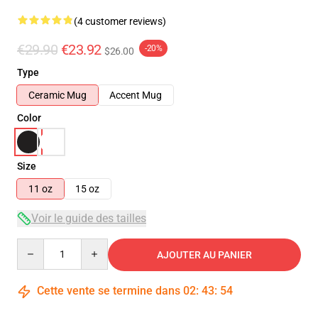
(4 customer reviews)
€29.90
€23.92
-20%
$26.00
Type
Ceramic Mug
Accent Mug
Color
Size
11 oz
15 oz
Voir le guide des tailles
Quantity
AJOUTER AU PANIER
Cette vente se termine dans
02
:
43
:
53