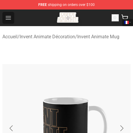
FREE
shipping on orders over $100
Invent Animate Shop - Official Invent Animate Merchandi
Open menu
Accueil
/
Invent Animate Décoration
/
Invent Animate Mug