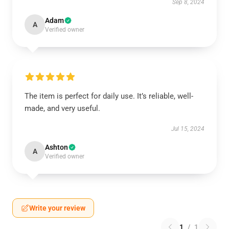
Sep 8, 2024
Adam
A
Verified owner
The item is perfect for daily use. It’s reliable, well-
made, and very useful.
Jul 15, 2024
Ashton
A
Verified owner
Write your review
1
/
1