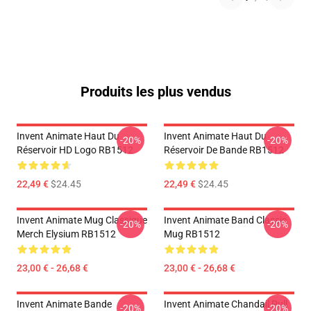
Produits les plus vendus
Invent Animate Haut Du
Invent Animate Haut Du
-20%
-20%
Réservoir HD Logo RB1512
Réservoir De Bande RB1512
22,49 €
$24.45
22,49 €
$24.45
Invent Animate Mug Classique
Invent Animate Band Classic
-20%
-20%
Merch Elysium RB1512
Mug RB1512
23,00 € - 26,68 €
23,00 € - 26,68 €
Invent Animate Bande
Invent Animate Chandail Pull
-20%
-20%