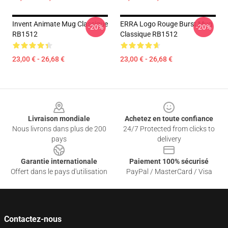
Invent Animate Mug Classique
ERRA Logo Rouge Burst Mug
-20%
-20%
RB1512
Classique RB1512
23,00 € - 26,68 €
23,00 € - 26,68 €
Footer
Livraison mondiale
Achetez en toute confiance
Nous livrons dans plus de 200
24/7 Protected from clicks to
pays
delivery
Garantie internationale
Paiement 100% sécurisé
Offert dans le pays d'utilisation
PayPal / MasterCard / Visa
Contactez-nous