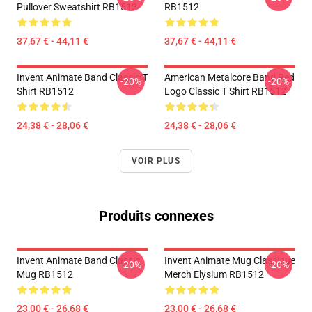
Pullover Sweatshirt RB1512
RB1512
37,67 € - 44,11 €
37,67 € - 44,11 €
Invent Animate Band Classic T
American Metalcore Band Red
-20%
-20%
Shirt RB1512
Logo Classic T Shirt RB1512
24,38 € - 28,06 €
24,38 € - 28,06 €
VOIR PLUS
Produits connexes
Invent Animate Band Classic
Invent Animate Mug Classique
-20%
-20%
Mug RB1512
Merch Elysium RB1512
23,00 € - 26,68 €
23,00 € - 26,68 €