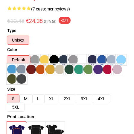
(7 customer reviews)
€30.48
€24.38
-20%
$26.50
Type
Unisex
Color
Default
Size
S
M
L
XL
2XL
3XL
4XL
5XL
Print Location