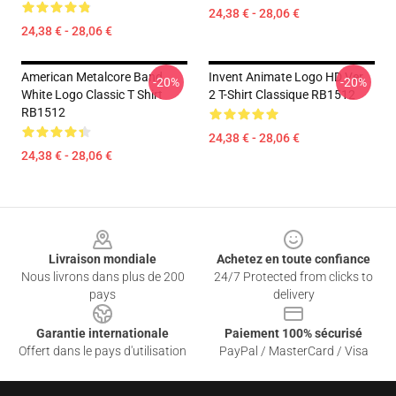
24,38 € - 28,06 €
24,38 € - 28,06 €
American Metalcore Band
Invent Animate Logo HD Ver.
-20%
-20%
White Logo Classic T Shirt
2 T-Shirt Classique RB1512
RB1512
24,38 € - 28,06 €
24,38 € - 28,06 €
Footer
Livraison mondiale
Achetez en toute confiance
Nous livrons dans plus de 200
24/7 Protected from clicks to
pays
delivery
Garantie internationale
Paiement 100% sécurisé
Offert dans le pays d'utilisation
PayPal / MasterCard / Visa