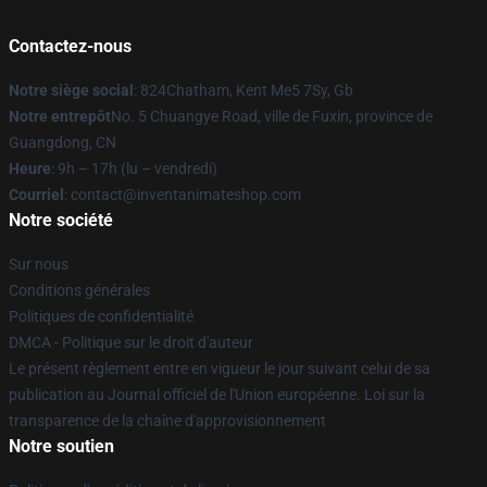
Contactez-nous
Notre siège social
: 824Chatham, Kent Me5 7Sy, Gb
Notre entrepôt
No. 5 Chuangye Road, ville de Fuxin, province de
Guangdong, CN
Heure
: 9h – 17h (lu – vendredi)
Courriel
: contact@inventanimateshop.com
Notre société
Sur nous
Conditions générales
Politiques de confidentialité
DMCA - Politique sur le droit d'auteur
Le présent règlement entre en vigueur le jour suivant celui de sa
publication au Journal officiel de l'Union européenne. Loi sur la
transparence de la chaîne d'approvisionnement
Notre soutien