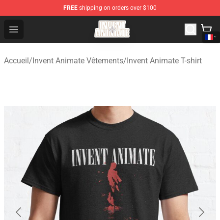
FREE
shipping on orders over $100
Invent Animate Shop - Official Invent Animate Merchandi
Open menu
Accueil
/
Invent Animate Vêtements
/
Invent Animate T-shirt