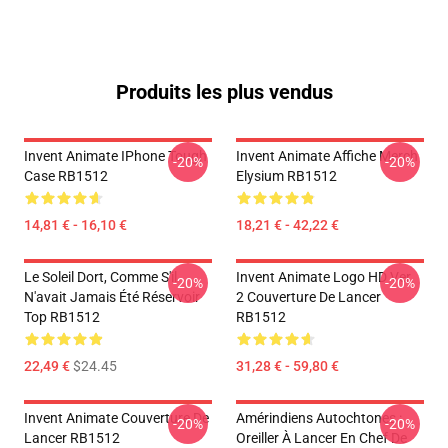
Produits les plus vendus
Invent Animate IPhone Tough
Invent Animate Affiche Merch
-20%
-20%
Case RB1512
Elysium RB1512
14,81 € - 16,10 €
18,21 € - 42,22 €
Le Soleil Dort, Comme S'il
Invent Animate Logo HD Ver.
-20%
-20%
N'avait Jamais Été Réservoir
2 Couverture De Lancer
Top RB1512
RB1512
22,49 €
$24.45
31,28 € - 59,80 €
Invent Animate Couverture De
Amérindiens Autochtones :
-20%
-20%
Lancer RB1512
Oreiller À Lancer En Chef De