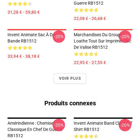
Guerre RB1512
31,28 € - 59,80 €
22,08 € - 26,68 €
Invent Animate Sac À Dos
Marchandises Du Groupe
-20%
-20%
Bande RB1512
Loathe Tout Sur Imprimer Sac
De Valise RB1512
33,94 € - 38,18 €
22,95 € - 27,55 €
VOIR PLUS
Produits connexes
Amérindienne : Chemise
Invent Animate Band Classic T
-20%
-20%
Classique En Chef De Guerre
Shirt RB1512
RB1512