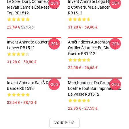
Le Soleil Dort, Comme S'il
Invent Animate Logo HD Ver.
-20%
-20%
N'avait Jamais Été Réservoir
2 Couverture De Lancer
Top RB1512
RB1512
22,49 €
$24.45
31,28 € - 59,80 €
Invent Animate Couverture De
Amérindiens Autochtones :
-20%
-20%
Lancer RB1512
Oreiller À Lancer En Chef De
Guerre RB1512
31,28 € - 59,80 €
22,08 € - 26,68 €
Invent Animate Sac À Dos
Marchandises Du Groupe
-20%
-20%
Bande RB1512
Loathe Tout Sur Imprimer Sac
De Valise RB1512
33,94 € - 38,18 €
22,95 € - 27,55 €
VOIR PLUS