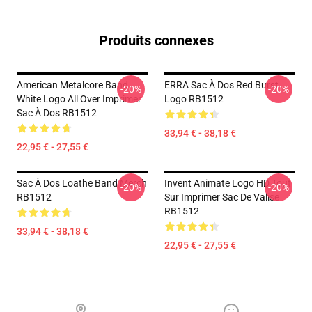
Produits connexes
American Metalcore Band
ERRA Sac À Dos Red Burst
-20%
-20%
White Logo All Over Imprimer
Logo RB1512
Sac À Dos RB1512
33,94 € - 38,18 €
22,95 € - 27,55 €
Sac À Dos Loathe Band Merch
Invent Animate Logo HD Tout
-20%
-20%
RB1512
Sur Imprimer Sac De Valise
RB1512
33,94 € - 38,18 €
22,95 € - 27,55 €
Footer