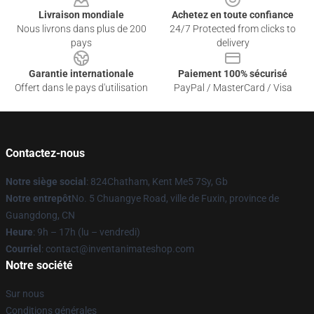
Livraison mondiale
Achetez en toute confiance
Nous livrons dans plus de 200
24/7 Protected from clicks to
pays
delivery
Garantie internationale
Paiement 100% sécurisé
Offert dans le pays d'utilisation
PayPal / MasterCard / Visa
Contactez-nous
Notre siège social
: 824Chatham, Kent Me5 7Sy, Gb
Notre entrepôt
No. 5 Chuangye Road, ville de Fuxin, province de
Guangdong, CN
Heure
: 9h – 17h (lu – vendredi)
Courriel
: contact@inventanimateshop.com
Notre société
Sur nous
Conditions générales