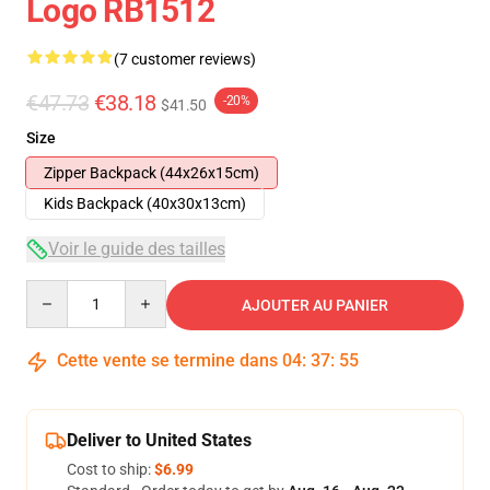
Logo RB1512
(7 customer reviews)
€47.73
€38.18
-20%
$41.50
Size
Zipper Backpack (44x26x15cm)
Kids Backpack (40x30x13cm)
Voir le guide des tailles
Quantity
AJOUTER AU PANIER
Cette vente se termine dans
04
:
37
:
54
Deliver to United States
Cost to ship:
$6.99