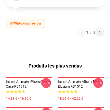
Write your review
1
/
2
Produits les plus vendus
Invent Animate IPhone Tough
Invent Animate Affiche Merch
-20%
-20%
Case RB1512
Elysium RB1512
14,81 € - 16,10 €
18,21 € - 42,22 €