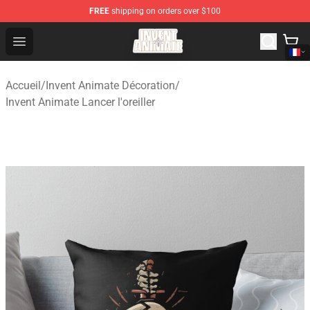
FREE
shipping on orders over $100
Invent Animate Shop - Official Invent Animate Merchandi
Open menu
Accueil
/
Invent Animate Décoration
/
Invent Animate Lancer l'oreiller