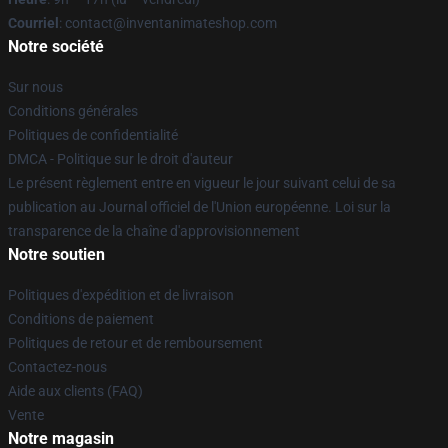
Courriel
: contact@inventanimateshop.com
Notre société
Sur nous
Conditions générales
Politiques de confidentialité
DMCA - Politique sur le droit d'auteur
Le présent règlement entre en vigueur le jour suivant celui de sa
publication au Journal officiel de l'Union européenne. Loi sur la
transparence de la chaîne d'approvisionnement
Notre soutien
Politiques d'expédition et de livraison
Conditions de paiement
Politiques de retour et de remboursement
Contactez-nous
Aide aux clients (FAQ)
Vente
Notre magasin