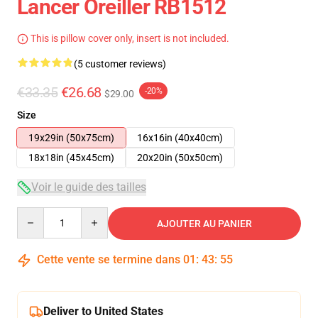
Lancer Oreiller RB1512
This is pillow cover only, insert is not included.
(5 customer reviews)
€33.35
€26.68
-20%
$29.00
Size
19x29in (50x75cm)
16x16in (40x40cm)
18x18in (45x45cm)
20x20in (50x50cm)
Voir le guide des tailles
Quantity
AJOUTER AU PANIER
Cette vente se termine dans
01
:
43
:
54
Deliver to United States