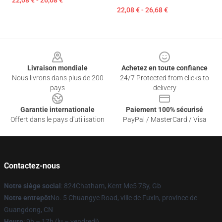
22,08 € - 26,68 €
22,08 € - 26,68 €
Footer
Livraison mondiale
Achetez en toute confiance
Nous livrons dans plus de 200
24/7 Protected from clicks to
pays
delivery
Garantie internationale
Paiement 100% sécurisé
Offert dans le pays d'utilisation
PayPal / MasterCard / Visa
Contactez-nous
Notre siège social
: 824Chatham, Kent Me5 7Sy, Gb
Notre entrepôt
No. 5 Chuangye Road, ville de Fuxin, province de
Guangdong, CN
Heure
: 9h – 17h (lu – vendredi)