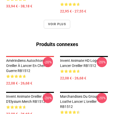
33,94 € - 38,18 €
22,95 € - 27,55 €
VOIR PLUS
Produits connexes
Amérindiens Autochtones :
Invent Animate HD Logo
-20%
-20%
Oreiller À Lancer En Chef De
Lancer Oreiller RB1512
Guerre RB1512
22,08 € - 26,68 €
22,08 € - 26,68 €
Invent Animate Oreiller À Jet
Marchandises Du Groupe
-20%
-20%
D'Elysium Merch RB1512
Loathe Lancer L'oreiller
RB1512