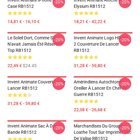
Invent Animate IPhone Tough
Invent Animate Affiche Merch
-20%
-20%
Case RB1512
Elysium RB1512
14,81 € - 16,10 €
18,21 € - 42,22 €
Le Soleil Dort, Comme S'il
Invent Animate Logo HD Ver.
-20%
-20%
N'avait Jamais Été Réservoir
2 Couverture De Lancer
Top RB1512
RB1512
22,49 €
$24.45
31,28 € - 59,80 €
Invent Animate Couverture De
Amérindiens Autochtones :
-20%
-20%
Lancer RB1512
Oreiller À Lancer En Chef De
Guerre RB1512
31,28 € - 59,80 €
22,08 € - 26,68 €
Invent Animate Sac À Dos
Marchandises Du Groupe
-20%
-20%
Bande RB1512
Loathe Tout Sur Imprimer Sac
De Valise RB1512