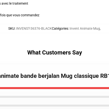
s avec le traitement
e fois que vous commandez
SKU
:
INVENST-36376-BLACK
Catégories
:
Invent Animate Mug
,
What Customers Say
 animate bande berjalan Mug classique R