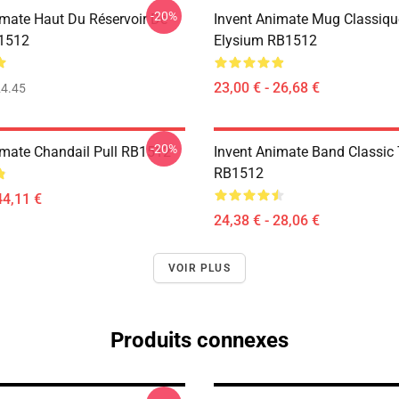
-20%
imate Haut Du Réservoir De
Invent Animate Mug Classiq
1512
Elysium RB1512
23,00 € - 26,68 €
4.45
-20%
imate Chandail Pull RB1512
Invent Animate Band Classic 
RB1512
44,11 €
24,38 € - 28,06 €
VOIR PLUS
Produits connexes