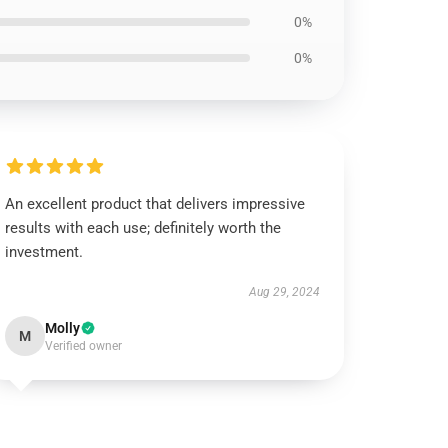
0%
0%
An excellent product that delivers impressive
results with each use; definitely worth the
investment.
Aug 29, 2024
Molly
M
Verified owner