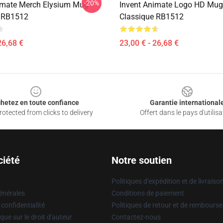
-20%
imate Merch Elysium Mug
Invent Animate Logo HD Mug
e RB1512
Classique RB1512
26,68 €
23,00 € - 26,68 €
hetez en toute confiance
Garantie international
otected from clicks to delivery
Offert dans le pays d'utilisa
ciété
Notre soutien
Politiques d'expédition et de livraiso
énérales
Conditions de paiement
 confidentialité
Politiques de retour et de rembours
que sur le droit d'auteur
Contactez-nous