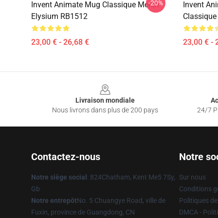
-20%
Invent Animate Mug Classique Merch
Invent An
Elysium RB1512
Classiqu
23,00 € - 26,68 €
23,00 € - 
Footer
Livraison mondiale
Ac
Nous livrons dans plus de 200 pays
24/7 Pr
Contactez-nous
Notre so
Notre siège social
: 824Chatham, Kent Me5 7Sy,
Sur nous
Gb
Conditions g
Notre entrepôt
No. 5 Chuangye Road, ville de
Politiques de
Fuxin, province de Guangdong, CN
DMCA - Politi