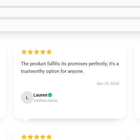
The product fulfills its promises perfectly; it's a
trustworthy option for anyone.
Nov 29, 2024
Lauren
L
Verified owner