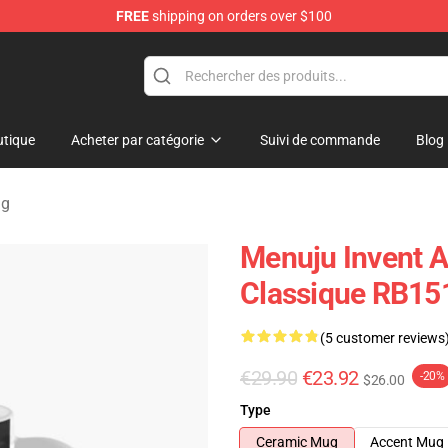
FREE
shipping on orders over $100
dise Store
tique
Acheter par catégorie
Suivi de commande
Blog
ug
Menuju Invent 
Classique RB15
(5 customer reviews
€29.90
€23.92
-20%
$26.00
Type
Ceramic Mug
Accent Mug