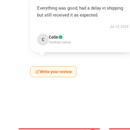
Everything was good, had a delay in shipping
but still received it as expected.
Jul 14, 2024
Colin
C
Verified owner
Write your review