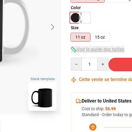
Color
Size
11 oz
15 oz
Voir le guide des tailles
Quantity
Cette vente se termine 
blank template
Deliver to United States
Cost to ship:
$6.99
Standard - Order today to g