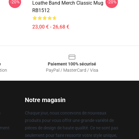
-20%
-20%
Loathe Band Merch Classic Mug
RB1512
23,00 € - 26,68 €
e
Paiement 100% sécurisé
tion
PayPal / MasterCard / Visa
Notre magasin
n
Chaque jour, nous concevons de nouveaux
produits pour vous offrir une grande variété de
ement
pièces de design de haute qualité. Ce ne sont pas
seulement pour faire ressortir votre style unique,