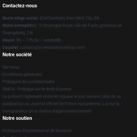
Contactez-nous
Notre siège social
: 824Chatham, Kent Me5 7Sy, Gb
Notre entrepôt
No. 5 Chuangye Road, ville de Fuxin, province de
Guangdong, CN
Heure
: 9h – 17h (lu – vendredi)
Courriel
: contact@inventanimateshop.com
Notre société
Sur nous
Conditions générales
Politiques de confidentialité
DMCA - Politique sur le droit d'auteur
Le présent règlement entre en vigueur le jour suivant celui de sa
publication au Journal officiel de l'Union européenne. Loi sur la
transparence de la chaîne d'approvisionnement
Notre soutien
Politiques d'expédition et de livraison