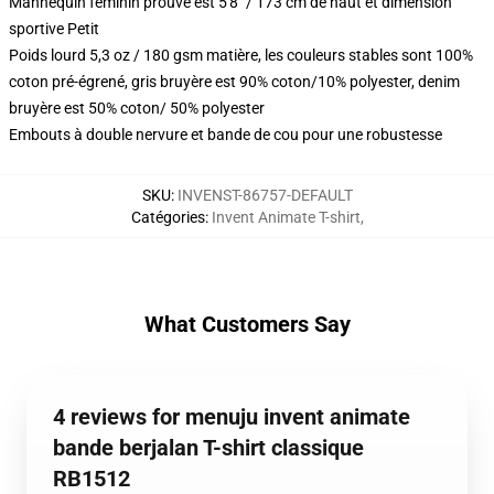
Mannequin féminin prouvé est 5'8" / 173 cm de haut et dimension
sportive Petit
Poids lourd 5,3 oz / 180 gsm matière, les couleurs stables sont 100%
coton pré-égrené, gris bruyère est 90% coton/10% polyester, denim
bruyère est 50% coton/ 50% polyester
Embouts à double nervure et bande de cou pour une robustesse
SKU
:
INVENST-86757-DEFAULT
Catégories
:
Invent Animate T-shirt
,
What Customers Say
4 reviews for menuju invent animate
bande berjalan T-shirt classique
RB1512