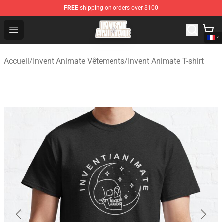
FREE
shipping on orders over $100
Invent Animate Shop - Official Invent Animate Merchandi
Open menu
Accueil
/
Invent Animate Vêtements
/
Invent Animate T-shirt