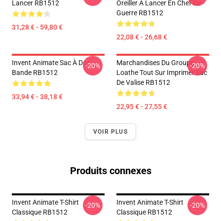
Lancer RB1512
Oreiller À Lancer En Chef De
Guerre RB1512
31,28 € - 59,80 €
22,08 € - 26,68 €
Invent Animate Sac À Dos
Marchandises Du Groupe
-20%
-20%
Bande RB1512
Loathe Tout Sur Imprimer Sac
De Valise RB1512
33,94 € - 38,18 €
22,95 € - 27,55 €
VOIR PLUS
Produits connexes
Invent Animate T-Shirt
Invent Animate T-Shirt
-20%
-20%
Classique RB1512
Classique RB1512