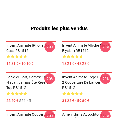
Produits les plus vendus
Invent Animate IPhone Tough
Invent Animate Affiche Merch
-20%
-20%
Case RB1512
Elysium RB1512
14,81 € - 16,10 €
18,21 € - 42,22 €
Le Soleil Dort, Comme S'il
Invent Animate Logo HD Ver.
-20%
-20%
N'avait Jamais Été Réservoir
2 Couverture De Lancer
Top RB1512
RB1512
22,49 €
$24.45
31,28 € - 59,80 €
Invent Animate Couverture De
Amérindiens Autochtones :
-20%
-20%