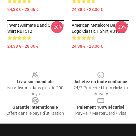
24,38 € - 28,06 €
24,38 € - 28,06 €
Invent Animate Band Classic T
American Metalcore Band Red
-20%
-20%
Shirt RB1512
Logo Classic T Shirt RB1512
24,38 € - 28,06 €
24,38 € - 28,06 €
Footer
Livraison mondiale
Achetez en toute confiance
Nous livrons dans plus de 200
24/7 Protected from clicks to
pays
delivery
Garantie internationale
Paiement 100% sécurisé
Offert dans le pays d'utilisation
PayPal / MasterCard / Visa