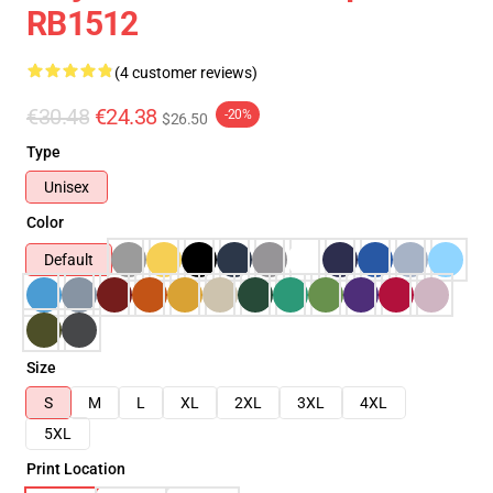
RB1512
(4 customer reviews)
€30.48
€24.38
-20%
$26.50
Type
Unisex
Color
Default
Size
S
M
L
XL
2XL
3XL
4XL
5XL
Print Location