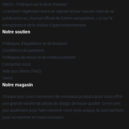
DMCA - Politique sur le droit d'auteur
Le présent règlement entre en vigueur le jour suivant celui de sa
publication au Journal officiel de l'Union européenne. Loi sur la
transparence de la chaîne d'approvisionnement
Notre soutien
Politiques d'expédition et de livraison
Conditions de paiement
Politiques de retour et de remboursement
Contactez-nous
Aide aux clients (FAQ)
Vente
Notre magasin
Chaque jour, nous concevons de nouveaux produits pour vous offrir
une grande variété de pièces de design de haute qualité. Ce ne sont
pas seulement pour faire ressortir votre style unique, ils sont parfaits
pour se montrer en toute occasion.