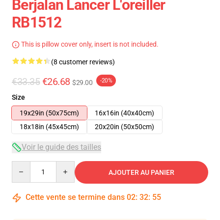
Berjalan Lancer L'oreiller
RB1512
This is pillow cover only, insert is not included.
(8 customer reviews)
€33.35
€26.68
-20%
$29.00
Size
19x29in (50x75cm)
16x16in (40x40cm)
18x18in (45x45cm)
20x20in (50x50cm)
Voir le guide des tailles
Quantity
AJOUTER AU PANIER
Cette vente se termine dans
02
:
32
:
54