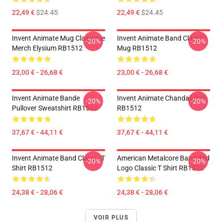
22,49 €
$24.45
22,49 €
$24.45
Invent Animate Mug Classique
Invent Animate Band Classic
-20%
-20%
Merch Elysium RB1512
Mug RB1512
23,00 € - 26,68 €
23,00 € - 26,68 €
Invent Animate Bande
Invent Animate Chandail Pull
-20%
-20%
Pullover Sweatshirt RB1512
RB1512
37,67 € - 44,11 €
37,67 € - 44,11 €
Invent Animate Band Classic T
American Metalcore Band Red
-20%
-20%
Shirt RB1512
Logo Classic T Shirt RB1512
24,38 € - 28,06 €
24,38 € - 28,06 €
VOIR PLUS