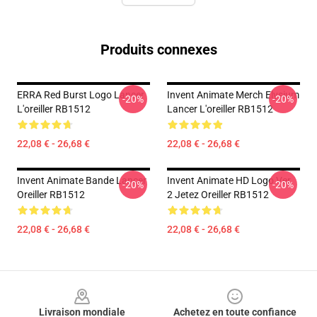
Produits connexes
ERRA Red Burst Logo Lancer
Invent Animate Merch Elysium
-20%
-20%
L'oreiller RB1512
Lancer L'oreiller RB1512
22,08 € - 26,68 €
22,08 € - 26,68 €
Invent Animate Bande Lancer
Invent Animate HD Logo Ver.
-20%
-20%
Oreiller RB1512
2 Jetez Oreiller RB1512
22,08 € - 26,68 €
22,08 € - 26,68 €
Footer
Livraison mondiale
Achetez en toute confiance