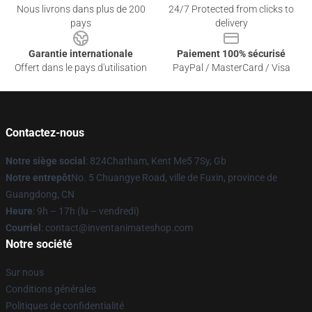
Nous livrons dans plus de 200
24/7 Protected from clicks to
pays
delivery
Garantie internationale
Paiement 100% sécurisé
Offert dans le pays d'utilisation
PayPal / MasterCard / Visa
Contactez-nous
Notre siège social
: 824Chatham, Kent Me5 7Sy, Gb
Notre entrepôt
No. 5 Chuangye Road, ville de Fuxin, province de
Guangdong, CN
Heure
: 9h – 17h (lu – vendredi)
Courriel
: contact@inventanimateshop.com
Notre société
Sur nous
Conditions générales
Politiques de confidentialité