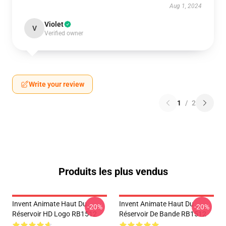
Aug 1, 2024
Violet
V
Verified owner
Write your review
1
/
2
Produits les plus vendus
Invent Animate Haut Du
Invent Animate Haut Du
-20%
-20%
Réservoir HD Logo RB1512
Réservoir De Bande RB1512