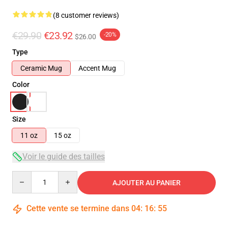
(8 customer reviews)
€29.90
€23.92
-20%
$26.00
Type
Ceramic Mug
Accent Mug
Color
Size
11 oz
15 oz
Voir le guide des tailles
Quantity
AJOUTER AU PANIER
Cette vente se termine dans
04
:
16
:
54