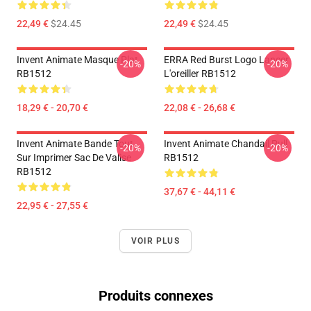
22,49 €
$24.45
22,49 €
$24.45
Invent Animate Masque Plat
ERRA Red Burst Logo Lancer
-20%
-20%
RB1512
L'oreiller RB1512
18,29 € - 20,70 €
22,08 € - 26,68 €
Invent Animate Bande Tout
Invent Animate Chandail Pull
-20%
-20%
Sur Imprimer Sac De Valise
RB1512
RB1512
37,67 € - 44,11 €
22,95 € - 27,55 €
VOIR PLUS
Produits connexes