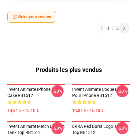
Write your review
1
/
2
Produits les plus vendus
Invent Animate IPhone Tough
Invent Animate Coque Dure
-20%
-20%
Case RB1512
Pour IPhone RB1512
14,81 € - 16,10 €
14,81 € - 16,10 €
Invent Animate Merch Elysium
ERRA Red Burst Logo Tank
-20%
-20%
Tank Top RB1512
Top RB1512