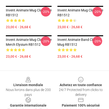
Invent Animate Mug Classique
Invent Animate Mug Classique
-20%
-20%
RB1512
RB1512
23,00 € - 26,68 €
23,00 € - 26,68 €
Invent Animate Mug Classique
Invent Animate Band Classic
-20%
-20%
Merch Elysium RB1512
Mug RB1512
23,00 € - 26,68 €
23,00 € - 26,68 €
Footer
Livraison mondiale
Achetez en toute confiance
Nous livrons dans plus de 200
24/7 Protected from clicks to
pays
delivery
Garantie internationale
Paiement 100% sécurisé