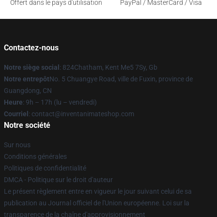
Offert dans le pays d'utilisation
PayPal / MasterCard / Visa
Contactez-nous
Notre siège social
: 824Chatham, Kent Me5 7Sy, Gb
Notre entrepôt
No. 5 Chuangye Road, ville de Fuxin, province de
Guangdong, CN
Heure
: 9h – 17h (lu – vendredi)
Courriel
: contact@inventanimateshop.com
Notre société
Sur nous
Conditions générales
Politiques de confidentialité
DMCA - Politique sur le droit d'auteur
Le présent règlement entre en vigueur le jour suivant celui de sa
publication au Journal officiel de l'Union européenne. Loi sur la
transparence de la chaîne d'approvisionnement