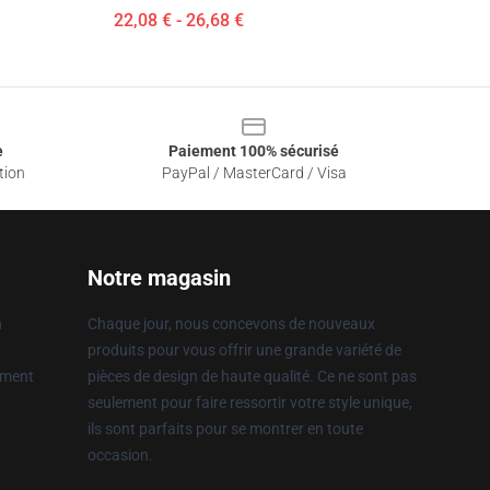
22,08 € - 26,68 €
e
Paiement 100% sécurisé
tion
PayPal / MasterCard / Visa
Notre magasin
n
Chaque jour, nous concevons de nouveaux
produits pour vous offrir une grande variété de
ement
pièces de design de haute qualité. Ce ne sont pas
seulement pour faire ressortir votre style unique,
ils sont parfaits pour se montrer en toute
occasion.