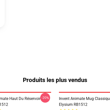
Produits les plus vendus
-20%
imate Haut Du Réservoir De
Invent Animate Mug Classiq
1512
Elysium RB1512