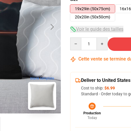
19x29in (50x75cm)
16x16
20x20in (50x50cm)
Voir le guide des tailles
Quantity
Cette vente se termine 
blank template
Deliver to United States
Cost to ship:
$6.99
Standard - Order today to g
Production
Today