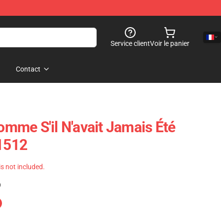
Service client
Voir le panier
Contact
Comme S'il N'avait Jamais Été
B1512
 is not included.
)