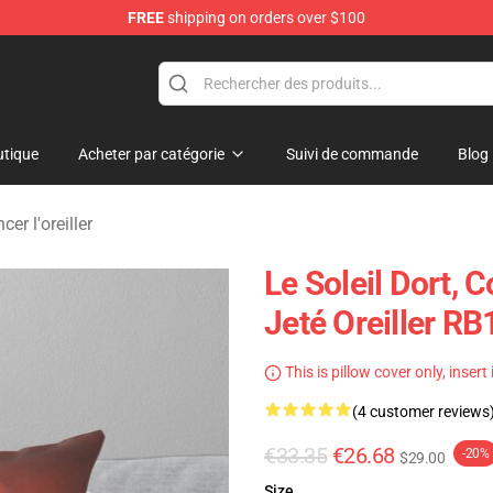
FREE
shipping on orders over $100
dise Store
tique
Acheter par catégorie
Suivi de commande
Blog
er l'oreiller
Le Soleil Dort, 
Jeté Oreiller R
This is pillow cover only, insert
(4 customer reviews
€33.35
€26.68
-20%
$29.00
Size