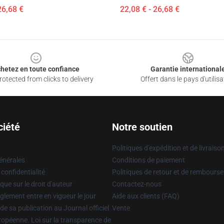
26,68 €
22,08 € - 26,68 €
hetez en toute confiance
Garantie international
otected from clicks to delivery
Offert dans le pays d'utilisa
ciété
Notre soutien
Politiques d'expédition et de livraiso
énérales
Conditions de paiement
 confidentialité
Politiques de retour et de rembours
que sur le droit d'auteur
Contactez-nous
glement entre en vigueur le jour
Aide aux clients (FAQ)
 de sa publication au Journal officiel
Vente
uropéenne. Loi sur la transparence de