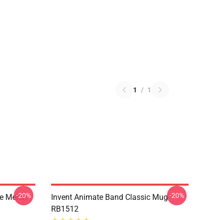
1
/
1
-20%
-20%
ue Merch
Invent Animate Band Classic Mug
RB1512