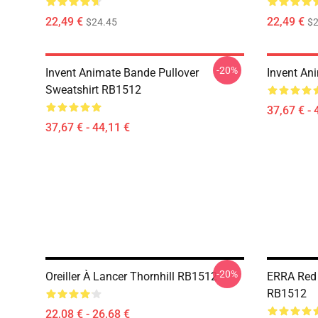
22,49 €
22,49 €
$24.45
$2
-20%
Invent Animate Bande Pullover
Invent An
Sweatshirt RB1512
37,67 € - 
37,67 € - 44,11 €
-20%
Oreiller À Lancer Thornhill RB1512
ERRA Red B
RB1512
22,08 € - 26,68 €