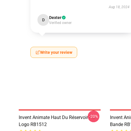
Aug 18, 2024
Dexter
D
Verified owner
Write your review
-20%
Invent Animate Haut Du Réservoir HD
Invent An
Logo RB1512
Bande RB