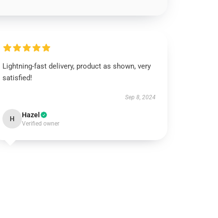
Lightning-fast delivery, product as shown, very
satisfied!
Sep 8, 2024
Hazel
H
Verified owner