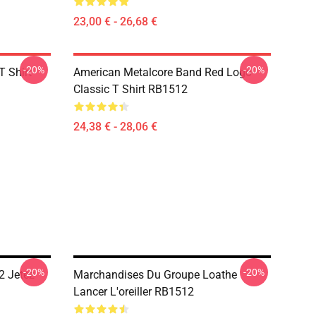
23,00 € - 26,68 €
-20%
-20%
T Shirt
American Metalcore Band Red Logo
Classic T Shirt RB1512
24,38 € - 28,06 €
-20%
-20%
2 Jetez
Marchandises Du Groupe Loathe
Lancer L'oreiller RB1512