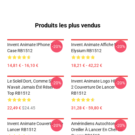
Produits les plus vendus
Invent Animate IPhone Tough
Invent Animate Affiche Merch
-20%
-20%
Case RB1512
Elysium RB1512
14,81 € - 16,10 €
18,21 € - 42,22 €
Le Soleil Dort, Comme S'il
Invent Animate Logo HD Ver.
-20%
-20%
N'avait Jamais Été Réservoir
2 Couverture De Lancer
Top RB1512
RB1512
22,49 €
$24.45
31,28 € - 59,80 €
Invent Animate Couverture De
Amérindiens Autochtones :
-20%
-20%
Lancer RB1512
Oreiller À Lancer En Chef De