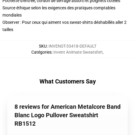
Pochette d'entrée, cordon de serrage assorti et poignets côtelés
Source éthique selon les exigences des pratiques comptables
mondiales
Observer : Pour ceux qui aiment vos sweat-shirts déshabillés aller 2
tailles
SKU
:
INVENST-33418-DEFAULT
Catégories
:
Invent Animate Sweatshirt
,
What Customers Say
8 reviews for American Metalcore Band
Blanc Logo Pullover Sweatshirt
RB1512