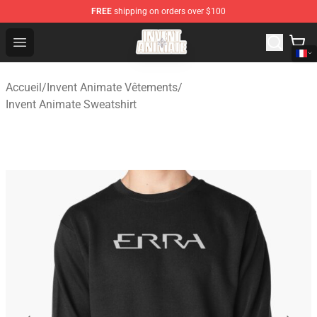
FREE
shipping on orders over $100
Invent Animate Shop - Official Invent Animate Merchandi
Open menu
Accueil
/
Invent Animate Vêtements
/
Invent Animate Sweatshirt