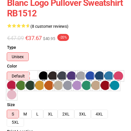
Blanc Logo Pullover Sweatshirt
RB1512
(8 customer reviews)
€47.09
€37.67
-20%
$40.95
Type
Unisex
Color
Default
Size
S
M
L
XL
2XL
3XL
4XL
5XL