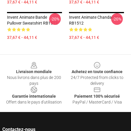
37,67 € - 44,11 €
37,67 € - 44,11 €
Invent Animate Bande
Invent Animate Chandail Pull
-20%
-20%
Pullover Sweatshirt RB1512
RB1512
37,67 € - 44,11 €
37,67 € - 44,11 €
Footer
Livraison mondiale
Achetez en toute confiance
Nous livrons dans plus de 200
24/7 Protected from clicks to
pays
delivery
Garantie internationale
Paiement 100% sécurisé
Offert dans le pays d'utilisation
PayPal / MasterCard / Visa
Contactez-nous