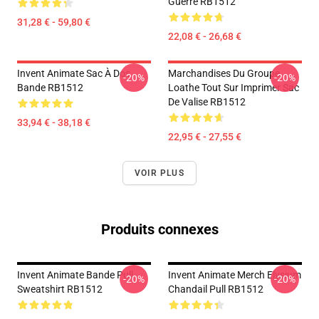
Guerre RB1512
31,28 € - 59,80 €
22,08 € - 26,68 €
Invent Animate Sac À Dos
Marchandises Du Groupe
-20%
-20%
Bande RB1512
Loathe Tout Sur Imprimer Sac
De Valise RB1512
33,94 € - 38,18 €
22,95 € - 27,55 €
VOIR PLUS
Produits connexes
Invent Animate Bande Pull
Invent Animate Merch Elysium
-20%
-20%
Sweatshirt RB1512
Chandail Pull RB1512