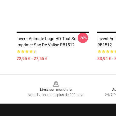
-20%
Invent Animate Logo HD Tout Sur
Invent An
Imprimer Sac De Valise RB1512
RB1512
22,95 € - 27,55 €
33,94 € - 
Footer
Livraison mondiale
Ac
Nous livrons dans plus de 200 pays
24/7 Pr