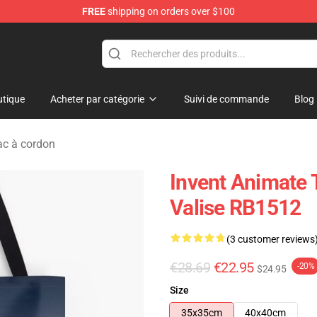
FREE
shipping on orders over $100
dise Store
tique
Acheter par catégorie
Suivi de commande
Blog
ac à cordon
Invent Animate 
Valise RB1512
(3 customer reviews
€28.69
€22.95
-20%
$24.95
Size
35x35cm
40x40cm