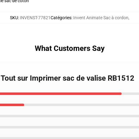
 le sac de coton
SKU
:
INVENST-77821
Catégories
:
Invent Animate Sac à cordon
,
What Customers Say
 Tout sur Imprimer sac de valise RB1512