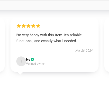
I’m very happy with this item. It’s reliable,
functional, and exactly what I needed.
Nov 26, 2024
Ivy
I
Verified owner