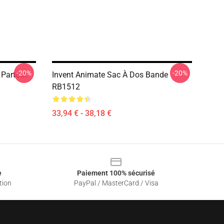
-20%
-20%
 Partout
Invent Animate Sac À Dos Bande
RB1512
33,94 € - 38,18 €
e
Paiement 100% sécurisé
tion
PayPal / MasterCard / Visa