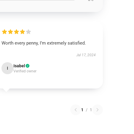
Worth every penny, I’m extremely satisfied.
Jul 17, 2024
Isabel
I
Verified owner
1
/
1