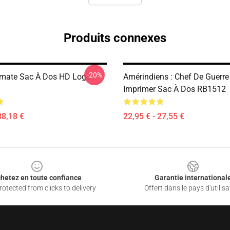
Produits connexes
-20%
imate Sac À Dos HD Logo
Amérindiens : Chef De Guerre
Imprimer Sac À Dos RB1512
38,18 €
22,95 € - 27,55 €
hetez en toute confiance
Garantie international
otected from clicks to delivery
Offert dans le pays d'utilisa