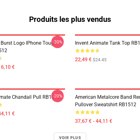
Produits les plus vendus
-20%
Burst Logo IPhone Tough
Invent Animate Tank Top RB
512
22,49 €
$24.45
16,10 €
-20%
imate Chandail Pull RB1512
American Metalcore Band Re
Pullover Sweatshirt RB1512
44,11 €
37,67 € - 44,11 €
VOIR PLUS