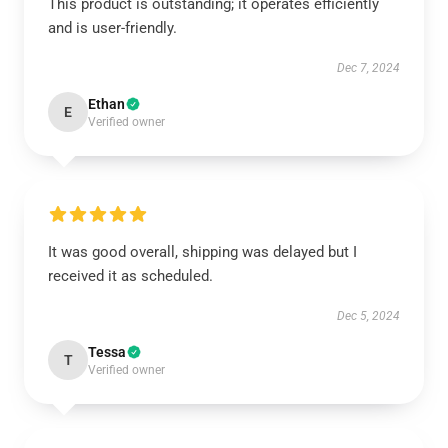
This product is outstanding; it operates efficiently
and is user-friendly.
Dec 7, 2024
Ethan
E
Verified owner
It was good overall, shipping was delayed but I
received it as scheduled.
Dec 5, 2024
Tessa
T
Verified owner