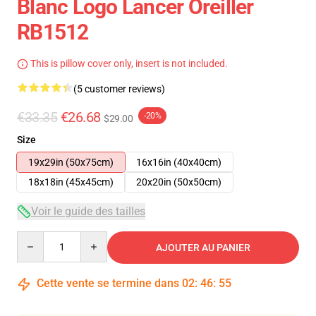
Blanc Logo Lancer Oreiller
RB1512
This is pillow cover only, insert is not included.
(5 customer reviews)
€33.35
€26.68
-20%
$29.00
Size
19x29in (50x75cm)
16x16in (40x40cm)
18x18in (45x45cm)
20x20in (50x50cm)
Voir le guide des tailles
Quantity
AJOUTER AU PANIER
Cette vente se termine dans
02
:
46
:
54