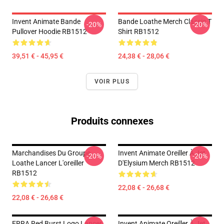
Invent Animate Bande
Bande Loathe Merch Classic T
-20%
-20%
Pullover Hoodie RB1512
Shirt RB1512
39,51 € - 45,95 €
24,38 € - 28,06 €
VOIR PLUS
Produits connexes
Marchandises Du Groupe
Invent Animate Oreiller À Jet
-20%
-20%
Loathe Lancer L'oreiller
D'Elysium Merch RB1512
RB1512
22,08 € - 26,68 €
22,08 € - 26,68 €
ERRA Red Burst Logo Lancer
Invent Animate Oreiller À Jet