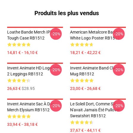
Produits les plus vendus
Loathe Bande Merch IPhone
American Metalcore Band
-20%
-20%
Tough Case RB1512
White Logo Poster RB1512
14,81 € - 16,10 €
18,21 € - 42,22 €
Invent Animate HD Logo Ver.
Invent Animate Band Classic
-20%
-20%
2 Leggings RB1512
Mug RB1512
26,63 €
$28.95
23,00 € - 26,68 €
Invent Animate Sac À Dos
Le Soleil Dort, Comme S'il
-20%
-20%
Merch Elysium RB1512
N'avait Jamais Été Pullover
Sweatshirt RB1512
33,94 € - 38,18 €
37,67 € - 44,11 €