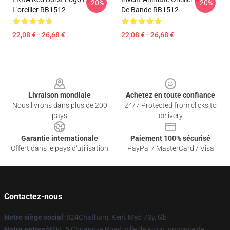
-20%
-20%
L'oreiller RB1512
De Bande RB1512
22,08 € - 26,68 €
22,08 € - 26,68 €
Footer
Livraison mondiale
Achetez en toute confiance
Nous livrons dans plus de 200
24/7 Protected from clicks to
pays
delivery
Garantie internationale
Paiement 100% sécurisé
Offert dans le pays d'utilisation
PayPal / MasterCard / Visa
Contactez-nous
Notre siège social
: 824Chatham, Kent Me5 7Sy, Gb
Notre entrepôt
No. 5 Chuangye Road, ville de Fuxin, province de