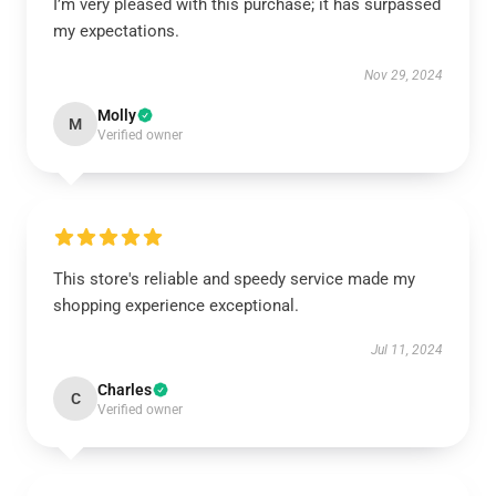
I’m very pleased with this purchase; it has surpassed
my expectations.
Nov 29, 2024
Molly
M
Verified owner
This store's reliable and speedy service made my
shopping experience exceptional.
Jul 11, 2024
Charles
C
Verified owner