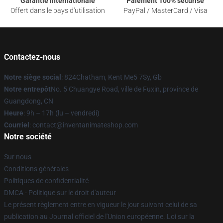
Garantie internationale
Paiement 100% sécurisé
Offert dans le pays d'utilisation
PayPal / MasterCard / Visa
Contactez-nous
Notre siège social
: 824Chatham, Kent Me5 7Sy, Gb
Notre entrepôt
No. 5 Chuangye Road, ville de Fuxin, province de
Guangdong, CN
Heure
: 9h – 17h (lu – vendredi)
Courriel
: contact@inventanimateshop.com
Notre société
Sur nous
Conditions générales
Politiques de confidentialité
DMCA - Politique sur le droit d'auteur
Le présent règlement entre en vigueur le jour suivant celui de sa
publication au Journal officiel de l'Union européenne. Loi sur la