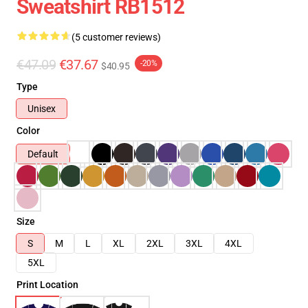
Sweatshirt RB1512
(5 customer reviews)
€47.09
€37.67
-20%
$40.95
Type
Unisex
Color
Default
Size
S
M
L
XL
2XL
3XL
4XL
5XL
Print Location