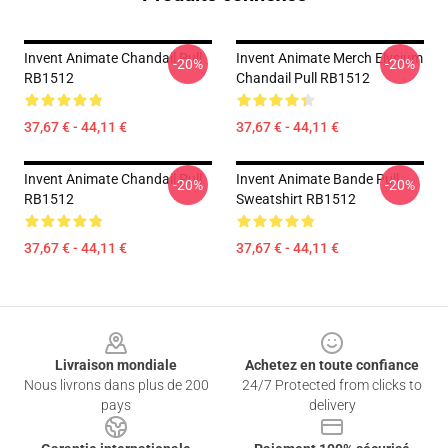
Invent Animate Chandail Pull
Invent Animate Merch Elysium
-20%
-20%
RB1512
Chandail Pull RB1512
37,67 € - 44,11 €
37,67 € - 44,11 €
Invent Animate Chandail Pull
Invent Animate Bande Pull
-20%
-20%
RB1512
Sweatshirt RB1512
37,67 € - 44,11 €
37,67 € - 44,11 €
Footer
Livraison mondiale
Achetez en toute confiance
Nous livrons dans plus de 200
24/7 Protected from clicks to
pays
delivery