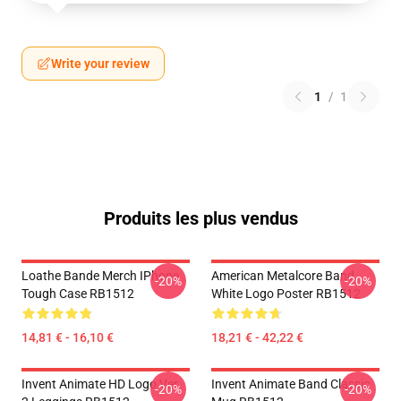
Write your review
1
/
1
Produits les plus vendus
Loathe Bande Merch IPhone
American Metalcore Band
-20%
-20%
Tough Case RB1512
White Logo Poster RB1512
14,81 € - 16,10 €
18,21 € - 42,22 €
Invent Animate HD Logo Ver.
Invent Animate Band Classic
-20%
-20%