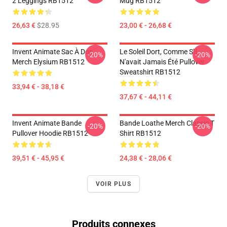
2 Leggings RB1512
Mug RB1512
26,63 €
$28.95
23,00 € - 26,68 €
Invent Animate Sac À Dos
Le Soleil Dort, Comme S'il
-20%
-20%
Merch Elysium RB1512
N'avait Jamais Été Pullover
Sweatshirt RB1512
33,94 € - 38,18 €
37,67 € - 44,11 €
Invent Animate Bande
Bande Loathe Merch Classic T
-20%
-20%
Pullover Hoodie RB1512
Shirt RB1512
39,51 € - 45,95 €
24,38 € - 28,06 €
VOIR PLUS
Produits connexes