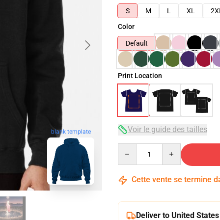
S
M
L
XL
2X
Color
Default
Print Location
Voir le guide des tailles
blank template
Quantity
Cette vente se termine 
Deliver to United States