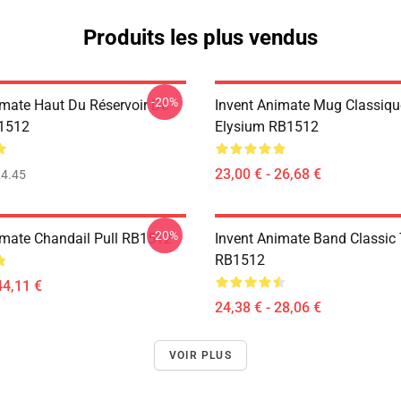
Produits les plus vendus
-20%
imate Haut Du Réservoir De
Invent Animate Mug Classiq
1512
Elysium RB1512
23,00 € - 26,68 €
4.45
-20%
imate Chandail Pull RB1512
Invent Animate Band Classic 
RB1512
44,11 €
24,38 € - 28,06 €
VOIR PLUS