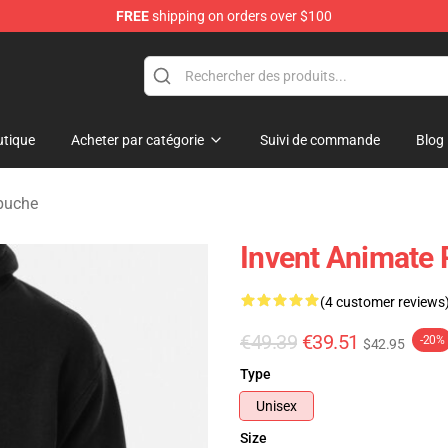
FREE
shipping on orders over $100
dise Store
tique
Acheter par catégorie
Suivi de commande
Blog
puche
Invent Animate 
(4 customer reviews
€49.39
€39.51
-20%
$42.95
Type
Unisex
Size