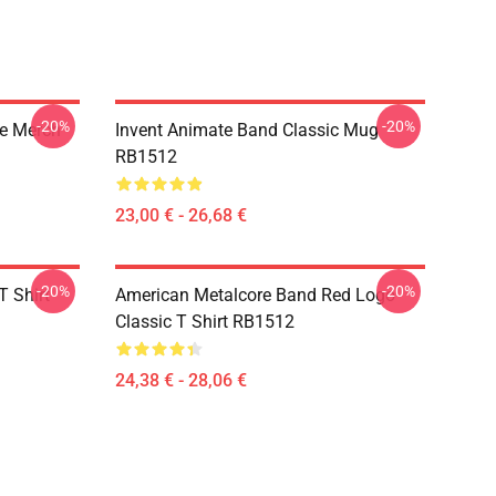
-20%
-20%
ue Merch
Invent Animate Band Classic Mug
RB1512
23,00 € - 26,68 €
-20%
-20%
T Shirt
American Metalcore Band Red Logo
Classic T Shirt RB1512
24,38 € - 28,06 €