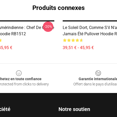
Produits connexes
-20%
Amérindienne : Chef De Guerre
Le Soleil Dort, Comme S'il N'a
Hoodie RB1512
Jamais Été Pullover Hoodie 
45,95 €
39,51 € - 45,95 €
hetez en toute confiance
Garantie international
otected from clicks to delivery
Offert dans le pays d'utilisa
ciété
Notre soutien