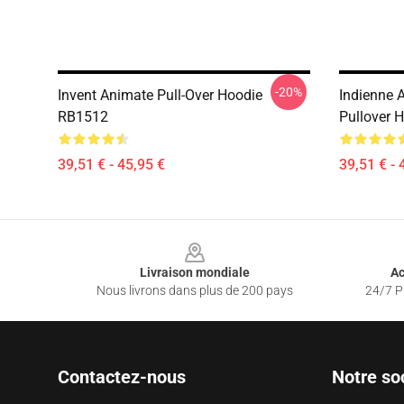
-20%
Invent Animate Pull-Over Hoodie
Indienne 
RB1512
Pullover 
39,51 € - 45,95 €
39,51 € - 
Footer
Livraison mondiale
Ac
Nous livrons dans plus de 200 pays
24/7 Pr
Contactez-nous
Notre so