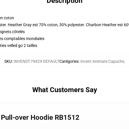
Description
en coton
ster. Heather Gray est 70% coton, 30% polyester. Charbon Heather est 60
oignets côtelés
ques comptables mondiales
es velled go 2 tailles
SKU
:
INVENST-79429-DEFAULT
Catégories
:
Invent Animate Capuche
,
What Customers Say
e Pull-over Hoodie RB1512