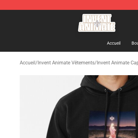
Invent Animate Shop - Official Invent Animate Merchan
Accueil
Bou
Accueil
/
Invent Animate Vêtements
/
Invent Animate Ca