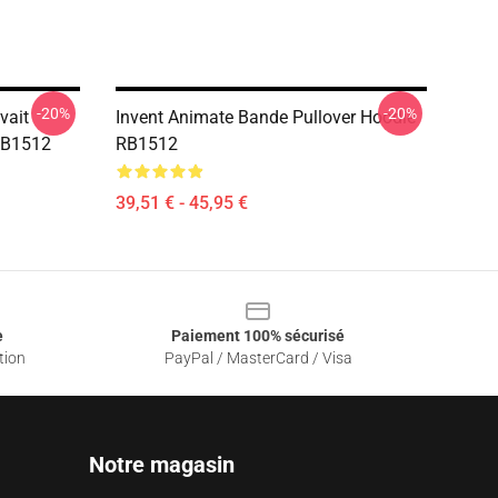
-20%
-20%
vait
Invent Animate Bande Pullover Hoodie
RB1512
RB1512
39,51 € - 45,95 €
e
Paiement 100% sécurisé
tion
PayPal / MasterCard / Visa
Notre magasin