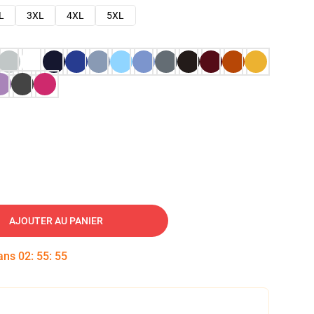
L
3XL
4XL
5XL
AJOUTER AU PANIER
dans
02
:
55
:
54