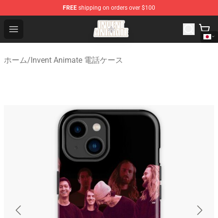
FREE
shipping on orders over $100
Invent Animate Shop - Official Invent Animate Merchandi
Open menu
ホーム
/
Invent Animate 電話ケース