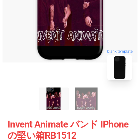
blank template
Invent Animate バンド IPhone
の堅い箱RB1512