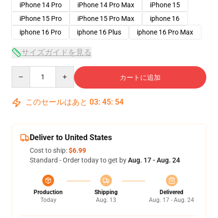
iPhone 14 Pro
iPhone 14 Pro Max
iPhone 15
iPhone 15 Pro
iPhone 15 Pro Max
iphone 16
iphone 16 Pro
iphone 16 Plus
iphone 16 Pro Max
サイズガイドを見る
Quantity
カートに追加
このセールはあと
03
:
45
:
54
Deliver to United States
Cost to ship:
$6.99
Standard - Order today to get by
Aug. 17 - Aug. 24
Production
Shipping
Delivered
Today
Aug. 13
Aug. 17 - Aug. 24