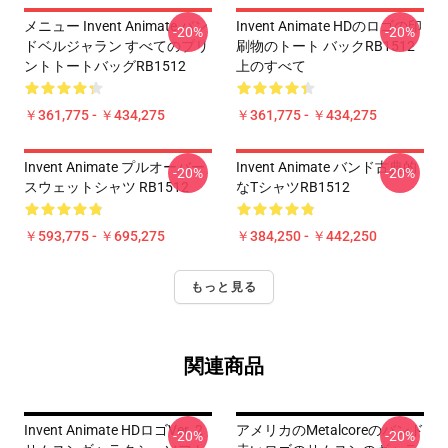
メニュー Invent Animate バン
Invent Animate HDのロゴの印
-20%
-20%
ドベルジャラン すべてのプリ
刷物のトート バックRB1512
ントトートバッグRB1512
上のすべて
￥361,775 - ￥434,275
￥361,775 - ￥434,275
Invent Animate プルオーバー
Invent Animate バンド古典的
-20%
-20%
スウェットシャツ RB1512
なTシャツRB1512
￥593,775 - ￥695,275
￥384,250 - ￥442,250
もっと見る
関連商品
Invent Animate HDロゴVer. 2
アメリカのmetalcoreのバンド
-20%
-20%