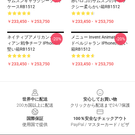
サムスンギャラクシーソフト
赤いロゴのサムスンのギャラ
ケースRB1512
クシー柔らかい箱RB1512
￥233,450 - ￥253,750
￥233,450 - ￥253,750
ネイティブアメリカンインデ
メニュー Invent Animate バン
-20%
-20%
ィアン:戦争チーフ IPhoneの
ドベルジャラン IPhoneの堅い
堅い箱RB1512
箱RB1512
￥233,450 - ￥253,750
￥233,450 - ￥253,750
Footer
世界中に配送
安心してお買い物
200カ国以上に配送
クリックから配送まで24/7保護
国際保証
100％安全なチェックアウト
使用国で提供
PayPal / マスターカード / ビザ