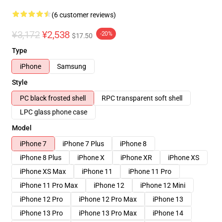
(6 customer reviews)
¥3,172
¥2,538
-20%
$17.50
Type
iPhone
Samsung
Style
PC black frosted shell
RPC transparent soft shell
LPC glass phone case
Model
iPhone 7
iPhone 7 Plus
iPhone 8
iPhone 8 Plus
iPhone X
iPhone XR
iPhone XS
iPhone XS Max
iPhone 11
iPhone 11 Pro
iPhone 11 Pro Max
iPhone 12
iPhone 12 Mini
iPhone 12 Pro
iPhone 12 Pro Max
iPhone 13
iPhone 13 Pro
iPhone 13 Pro Max
iPhone 14