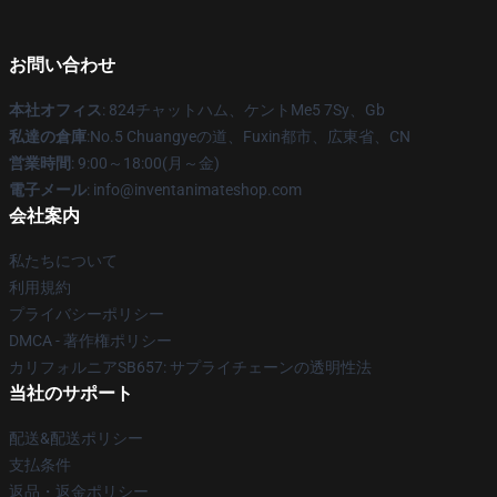
お問い合わせ
本社オフィス
: 824チャットハム、ケントMe5 7Sy、Gb
私達の倉庫
:No.5 Chuangyeの道、Fuxin都市、広東省、CN
営業時間
: 9:00～18:00(月～金)
電子メール
: info@inventanimateshop.com
会社案内
私たちについて
利用規約
プライバシーポリシー
DMCA - 著作権ポリシー
カリフォルニアSB657: サプライチェーンの透明性法
当社のサポート
配送&配送ポリシー
支払条件
返品・返金ポリシー