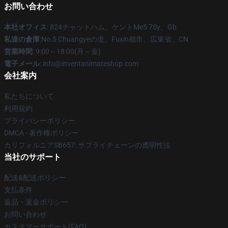
お問い合わせ
本社オフィス
: 824チャットハム、ケントMe5 7Sy、Gb
私達の倉庫
:No.5 Chuangyeの道、Fuxin都市、広東省、CN
営業時間
: 9:00～18:00(月～金)
電子メール
: info@inventanimateshop.com
会社案内
私たちについて
利用規約
プライバシーポリシー
DMCA - 著作権ポリシー
カリフォルニアSB657: サプライチェーンの透明性法
当社のサポート
配送&配送ポリシー
支払条件
返品・返金ポリシー
お問い合わせ
カスタマーサポート(FAQ)