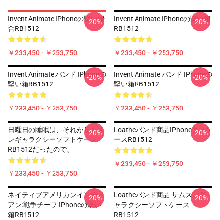
Invent Animate IPhoneの堅い場
Invent Animate IPhoneの堅い箱
-20%
-20%
合RB1512
RB1512
￥233,450 - ￥253,750
￥233,450 - ￥253,750
Invent Animate バンド IPhoneの
Invent Animate バンド IPhoneの
-20%
-20%
堅い箱RB1512
堅い箱RB1512
￥233,450 - ￥253,750
￥233,450 - ￥253,750
日曜日の睡眠は、それがサムス
Loatheバンド商品iPhoneタフケ
-20%
-20%
ンギャラクシーソフトケース
ースRB1512
RB1512だったので、
￥233,450 - ￥253,750
￥233,450 - ￥253,750
ネイティブアメリカンインディ
Loatheバンド商品 サムスンギ
-20%
-20%
アン:戦争チーフ IPhoneの堅い
ャラクシーソフトケース
箱RB1512
RB1512