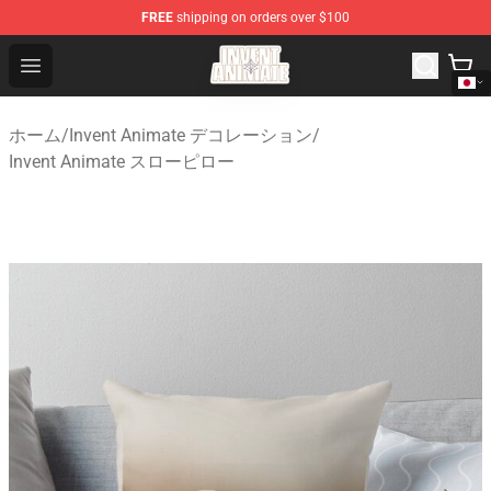
FREE
shipping on orders over $100
Invent Animate Shop - Official Invent Animate Merchandi
Open menu
ホーム
/
Invent Animate デコレーション
/
Invent Animate スローピロー