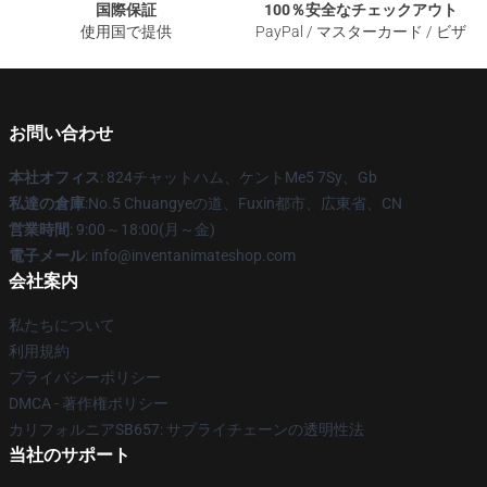
国際保証
100％安全なチェックアウト
使用国で提供
PayPal / マスターカード / ビザ
お問い合わせ
本社オフィス
: 824チャットハム、ケントMe5 7Sy、Gb
私達の倉庫
:No.5 Chuangyeの道、Fuxin都市、広東省、CN
営業時間
: 9:00～18:00(月～金)
電子メール
: info@inventanimateshop.com
会社案内
私たちについて
利用規約
プライバシーポリシー
DMCA - 著作権ポリシー
カリフォルニアSB657: サプライチェーンの透明性法
当社のサポート