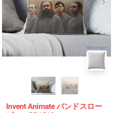
blank template
Invent Animate バンドスロー