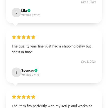
Dec 4, 2024
Lila
L
Verified owner
The quality was fine, just had a shipping delay but
got it in time.
Dec 3, 2024
Spencer
S
Verified owner
The item fits perfectly with my setup and works as