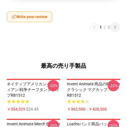
Write your review
1
/
2
最高の売り手製品
ネイティブアメリカンインデ
Invent Animate 商品のelysium
-20%
-20%
ィアン:戦争チーフタンクトッ
クラシック マグカップ
プRB1512
RB1512
￥354,525
$24.45
￥362,500 - ￥420,500
Invent Animate Merch Elysium
Loatheバンド商品バックパッ
-20%
-20%