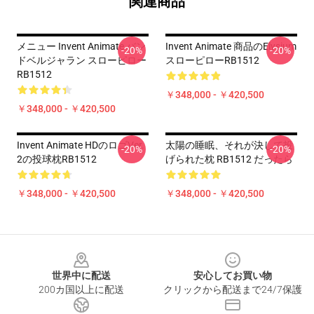
関連商品
メニュー Invent Animate バン
Invent Animate 商品のelysium
-20%
-20%
ドベルジャラン スローピロー
スローピローRB1512
RB1512
￥348,000 - ￥420,500
￥348,000 - ￥420,500
Invent Animate HDのロゴVer.
太陽の睡眠、それが決して投
-20%
-20%
2の投球枕RB1512
げられた枕 RB1512 だったら
￥348,000 - ￥420,500
￥348,000 - ￥420,500
Footer
世界中に配送
安心してお買い物
200カ国以上に配送
クリックから配送まで24/7保護