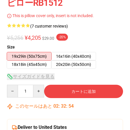
ピローRB1512
This is pillow cover only, insert is not included.
(7 customer reviews)
¥5,256
¥4,205
-20%
$29.00
Size
19x29in (50x75cm)
16x16in (40x40cm)
18x18in (45x45cm)
20x20in (50x50cm)
サイズガイドを見る
Quantity
カートに追加
このセールはあと
02
:
32
:
54
Deliver to United States