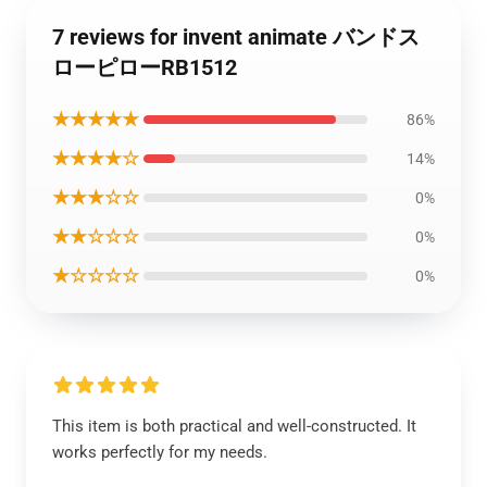
7 reviews for invent animate バンドス
ローピローRB1512
★★★★★
86%
★★★★☆
14%
★★★☆☆
0%
★★☆☆☆
0%
★☆☆☆☆
0%
This item is both practical and well-constructed. It
works perfectly for my needs.