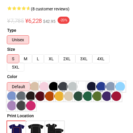
(8 customer reviews)
¥7,785
¥6,228
-20%
$42.95
Type
Unisex
Size
S
M
L
XL
2XL
3XL
4XL
5XL
Color
Default
Print Location