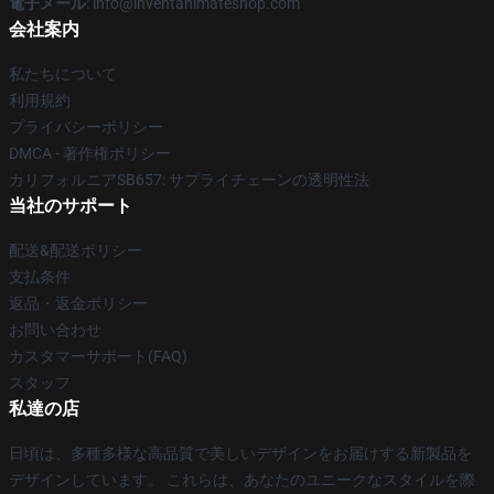
電子メール
: info@inventanimateshop.com
会社案内
私たちについて
利用規約
プライバシーポリシー
DMCA - 著作権ポリシー
カリフォルニアSB657: サプライチェーンの透明性法
当社のサポート
配送&配送ポリシー
支払条件
返品・返金ポリシー
お問い合わせ
カスタマーサポート(FAQ)
スタッフ
私達の店
日頃は、多種多様な高品質で美しいデザインをお届けする新製品を
デザインしています。 これらは、あなたのユニークなスタイルを際