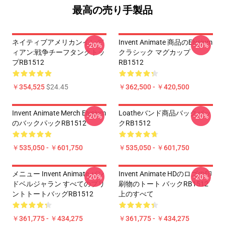
最高の売り手製品
ネイティブアメリカンインデ
Invent Animate 商品のelysium
-20%
-20%
ィアン:戦争チーフタンクトッ
クラシック マグカップ
プRB1512
RB1512
￥354,525
$24.45
￥362,500 - ￥420,500
Invent Animate Merch Elysium
Loatheバンド商品バックパッ
-20%
-20%
のバックパックRB1512
クRB1512
￥535,050 - ￥601,750
￥535,050 - ￥601,750
メニュー Invent Animate バン
Invent Animate HDのロゴの印
-20%
-20%
ドベルジャラン すべてのプリ
刷物のトート バックRB1512
ントトートバッグRB1512
上のすべて
￥361,775 - ￥434,275
￥361,775 - ￥434,275