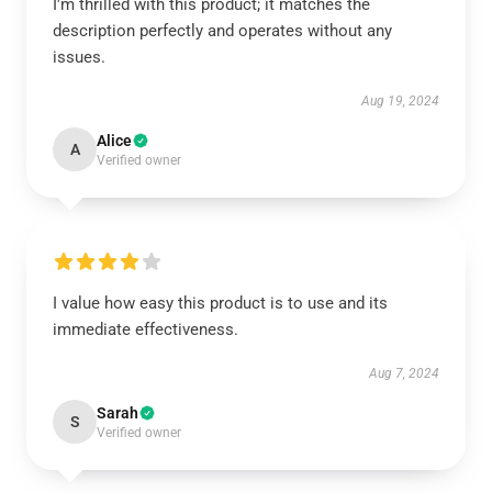
I'm thrilled with this product; it matches the
description perfectly and operates without any
issues.
Aug 19, 2024
Alice
A
Verified owner
I value how easy this product is to use and its
immediate effectiveness.
Aug 7, 2024
Sarah
S
Verified owner