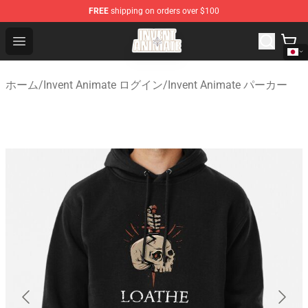
FREE
shipping on orders over $100
Invent Animate Shop - Official Invent Animate Merchandi
Open menu
ホーム
/
Invent Animate ログイン
/
Invent Animate パーカー