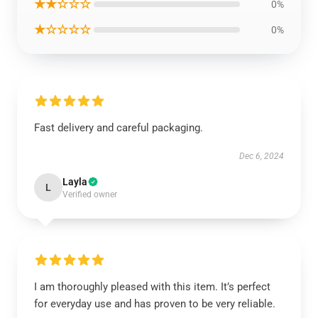
★★☆☆☆
0%
★☆☆☆☆
0%
Fast delivery and careful packaging.
Dec 6, 2024
Layla
L
Verified owner
I am thoroughly pleased with this item. It’s perfect
for everyday use and has proven to be very reliable.