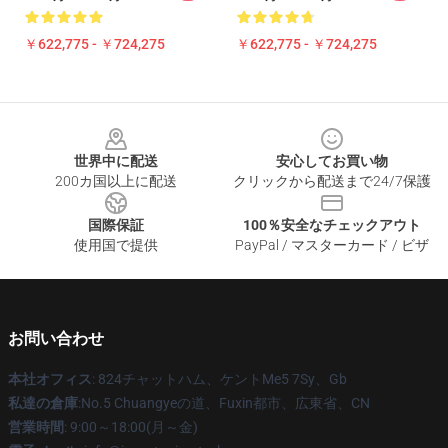
￥622,775 - ￥724,275
￥622,775 - ￥724,275
Footer
世界中に配送
安心してお買い物
200カ国以上に配送
クリックから配送まで24/7保護
国際保証
100％安全なチェックアウト
使用国で提供
PayPal / マスターカード / ビザ
お問い合わせ
本社オフィス
: 824チャットハム、ケントMe5 7Sy、Gb
私達の倉庫
:No.5 Chuangyeの道、Fuxin都市、広東省、CN
営業時間
: 9:00～18:00(月～金)