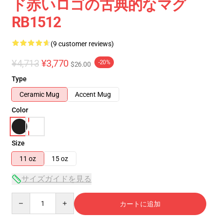
ド赤いロゴの古典的なマグ
RB1512
(9 customer reviews)
¥4,713
¥3,770
-20%
$26.00
Type
Ceramic Mug
Accent Mug
Color
Size
11 oz
15 oz
サイズガイドを見る
Quantity
カートに追加