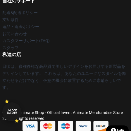
当社のサポート
配送&配送ポリシー
支払条件
返品・返金ポリシー
お問い合わせ
カスタマーサポート(FAQ)
スタッフ
私達の店
日頃は、多種多様な高品質で美しいデザインをお届けする新製品を
デザインしています。 これらは、あなたのユニークなスタイルを際
立たせるだけでなく、任意の機会に放置するために素晴らしいで
す。
UNLOCK
© Invent Animate Shop - Official Invent Animate Merchandise Store
10% OFF
2026 all rights reserved
Help