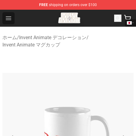
FREE
shipping on orders over $100
Invent Animate Shop - Official Invent Animate Merchandi
Open menu
ホーム
/
Invent Animate デコレーション
/
Invent Animate マグカップ