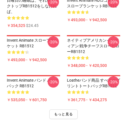
日曜日の睡眠は、それがタン
Invent Animate HDロゴVer.2
-20%
-20%
クトップRB1512をしなけれ
スローブランケットRB1512
ば、
￥493,000 - ￥942,500
￥354,525
$24.45
Invent Animate スローブラン
ネイティブアメリカンインデ
-20%
-20%
ケット RB1512
ィアン:戦争チーフスローピロ
ーRB1512
￥493,000 - ￥942,500
￥348,000 - ￥420,500
Invent Animate バンド バック
Loatheバンド商品 すべてのプ
-20%
-20%
パック RB1512
リントトートバッグRB1512
￥535,050 - ￥601,750
￥361,775 - ￥434,275
もっと見る