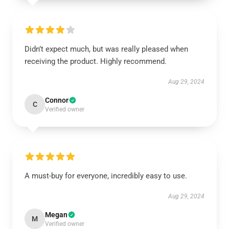
Didn’t expect much, but was really pleased when
receiving the product. Highly recommend.
Aug 29, 2024
Connor
C
Verified owner
A must-buy for everyone, incredibly easy to use.
Aug 29, 2024
Megan
M
Verified owner