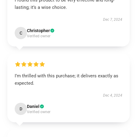
I found this product to be very effective and long-
lasting; it’s a wise choice.
Dec 7, 2024
Christopher
C
Verified owner
I’m thrilled with this purchase; it delivers exactly as
expected.
Dec 4, 2024
Daniel
D
Verified owner