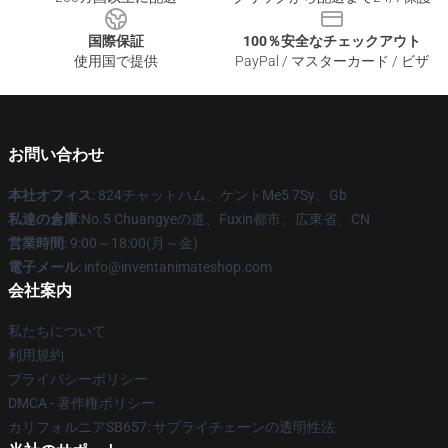
国際保証
100％安全なチェックアウト
使用国で提供
PayPal / マスターカード / ビザ
お問い合わせ
本社オフィス
: 824チャットハム、ケントMe5 7Sy、Gb
私達の倉庫
:No.5 Chuangyeの道、Fuxin都市、広東省、CN
営業時間
: 9:00～18:00(月～金)
電子メール
: info@inventanimateshop.com
会社案内
私たちについて
利用規約
プライバシーポリシー
DMCA - 著作権ポリシー
カリフォルニアSB657: サプライチェーンの透明性法