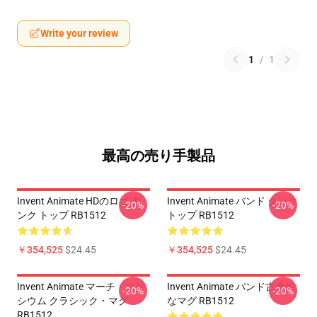
Write your review
1
/
1
最高の売り手製品
Invent Animate HDのロゴ タ
Invent Animate バンド タンク
-20%
-20%
ンク トップ RB1512
トップ RB1512
￥354,525
$24.45
￥354,525
$24.45
Invent Animate マーチ・エリ
Invent Animate バンド古典的
-20%
-20%
シウム クラシック・マグ
なマグ RB1512
RB1512