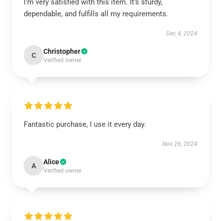
I'm very satisfied with this item. It's sturdy,
dependable, and fulfills all my requirements.
Dec 4, 2024
Christopher
C
Verified owner
Fantastic purchase, I use it every day.
Nov 26, 2024
Alice
A
Verified owner