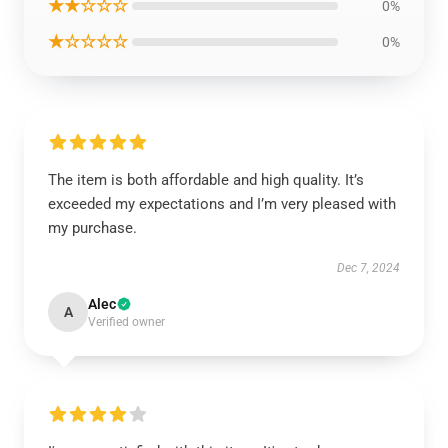
★★☆☆☆
0%
★☆☆☆☆
0%
The item is both affordable and high quality. It’s
exceeded my expectations and I’m very pleased with
my purchase.
Dec 7, 2024
Alec
A
Verified owner