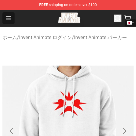
FREE
shipping on orders over $100
Invent Animate Shop - Official Invent Animate Merchandi
Open menu
ホーム
/
Invent Animate ログイン
/
Invent Animate パーカー