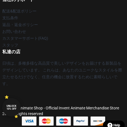
配送&配送ポリシー
支払条件
返品・返金ポリシー
お問い合わせ
カスタマーサポート(FAQ)
スタッフ
私達の店
日頃は、多種多様な高品質で美しいデザインをお届けする新製品を
デザインしています。 これらは、あなたのユニークなスタイルを際
立たせるだけでなく、任意の機会に放置するために素晴らしいで
す。
UNLOCK
© Invent Animate Shop - Official Invent Animate Merchandise Store
10% OFF
2026 all rights reserved
Help