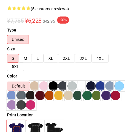
(5 customer reviews)
¥7,785
¥6,228
-20%
$42.95
Type
Unisex
Size
S
M
L
XL
2XL
3XL
4XL
5XL
Color
Default
Print Location