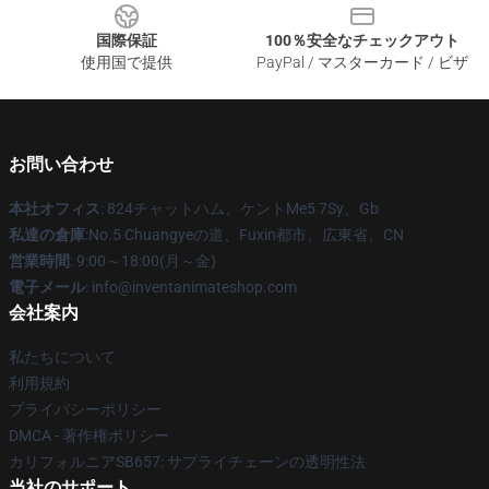
国際保証
100％安全なチェックアウト
使用国で提供
PayPal / マスターカード / ビザ
お問い合わせ
本社オフィス
: 824チャットハム、ケントMe5 7Sy、Gb
私達の倉庫
:No.5 Chuangyeの道、Fuxin都市、広東省、CN
営業時間
: 9:00～18:00(月～金)
電子メール
: info@inventanimateshop.com
会社案内
私たちについて
利用規約
プライバシーポリシー
DMCA - 著作権ポリシー
カリフォルニアSB657: サプライチェーンの透明性法
当社のサポート