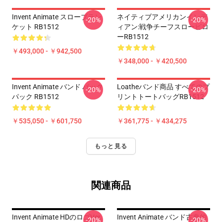
Invent Animate スローブラン
ネイティブアメリカンインデ
-20%
-20%
ケット RB1512
ィアン:戦争チーフスローピロ
ーRB1512
￥493,000 - ￥942,500
￥348,000 - ￥420,500
Invent Animate バンド バック
Loatheバンド商品 すべてのプ
-20%
-20%
パック RB1512
リントトートバッグRB1512
￥535,050 - ￥601,750
￥361,775 - ￥434,275
もっと見る
関連商品
Invent Animate HDのロゴVer.
Invent Animate バンド古典的
-20%
-20%