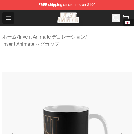
FREE
shipping on orders over $100
Invent Animate Shop - Official Invent Animate Merchandi
Open menu
ホーム
/
Invent Animate デコレーション
/
Invent Animate マグカップ