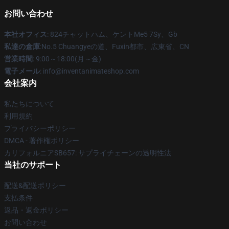
お問い合わせ
本社オフィス
: 824チャットハム、ケントMe5 7Sy、Gb
私達の倉庫
:No.5 Chuangyeの道、Fuxin都市、広東省、CN
営業時間
: 9:00～18:00(月～金)
電子メール
: info@inventanimateshop.com
会社案内
私たちについて
利用規約
プライバシーポリシー
DMCA - 著作権ポリシー
カリフォルニアSB657: サプライチェーンの透明性法
当社のサポート
配送&配送ポリシー
支払条件
返品・返金ポリシー
お問い合わせ