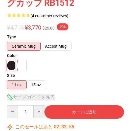
グカップ RB1512
(4 customer reviews)
¥4,713
¥3,770
-20%
$26.00
Type
Ceramic Mug
Accent Mug
Color
Size
11 oz
15 oz
サイズガイドを見る
Quantity
カートに追加
このセールはあと
02
:
33
:
54