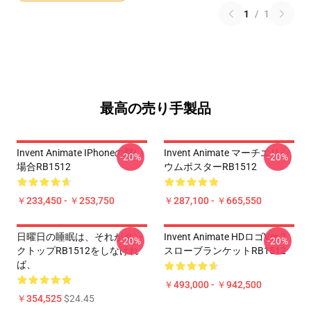
1
/
1
最高の売り手製品
Invent Animate IPhoneの堅い
Invent Animate マーチエリシ
-20%
-20%
場合RB1512
ウムポスターRB1512
￥233,450 - ￥253,750
￥287,100 - ￥665,550
日曜日の睡眠は、それがタン
Invent Animate HDロゴVer.2
-20%
-20%
クトップRB1512をしなけれ
スローブランケットRB1512
ば、
￥493,000 - ￥942,500
￥354,525
$24.45