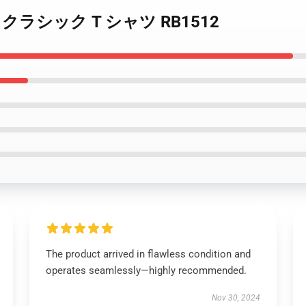
imate クラシック T シャツ RB1512
The product arrived in flawless condition and
operates seamlessly—highly recommended.
Nov 30, 2024