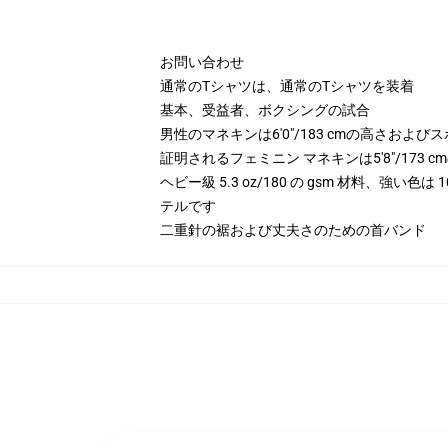
お問い合わせ
通常のTシャツは、通常のTシャツを装着
基本、受益者、ボクシングの試合
男性のマネキンは6'0"/183 cmの高さお
証明されるフェミニン マネキンは5'8"/173
ヘビー級 5.3 oz/180 の gsm 材料、強い色
テルです
二重針の裾および丈夫さのための首バンド