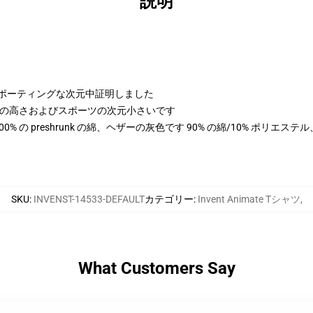
説明
よびスポーティングな次元中証明しました
 cmの高さおよびスポーツの次元小さいです
は 100% の preshrunk の綿、ヘザーの灰色です 90% の綿/10% ポリエ
SKU
:
INVENST-14533-DEFAULT
カテゴリー
:
Invent Animate Tシャツ
,
What Customers Say