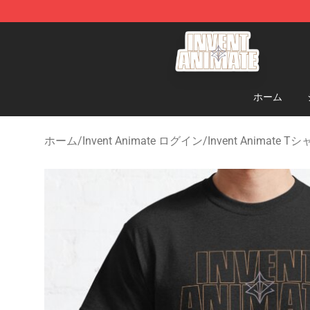
Invent Animate Shop - Official Invent Animate Merchan
ホーム
ホーム
/
Invent Animate ログイン
/
Invent Animate T