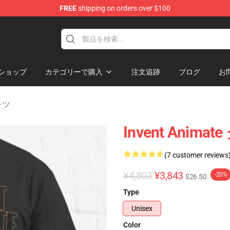
FREE
shipping on orders over $100
dise Store
ショップ
カテゴリーで購入
注文追跡
ブログ
お
シャツ
Invent Anim
(7 customer reviews
¥4,803
¥3,843
-20%
$26.50
Type
Unisex
Color