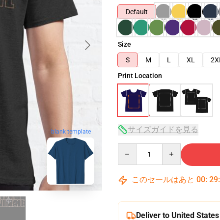
Default
Size
S
M
L
XL
2X
Print Location
サイズガイドを見る
blank template
Quantity
このセールはあと
00
:
29
Deliver to United States