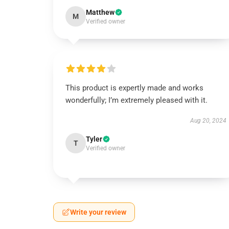
Matthew
M
Verified owner
This product is expertly made and works
wonderfully; I’m extremely pleased with it.
Aug 20, 2024
Tyler
T
Verified owner
Write your review