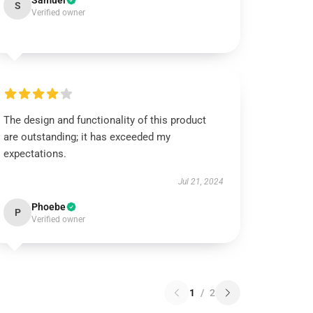
Samuel
S
Verified owner
The design and functionality of this product
are outstanding; it has exceeded my
expectations.
Jul 21, 2024
Phoebe
P
Verified owner
1
/
2