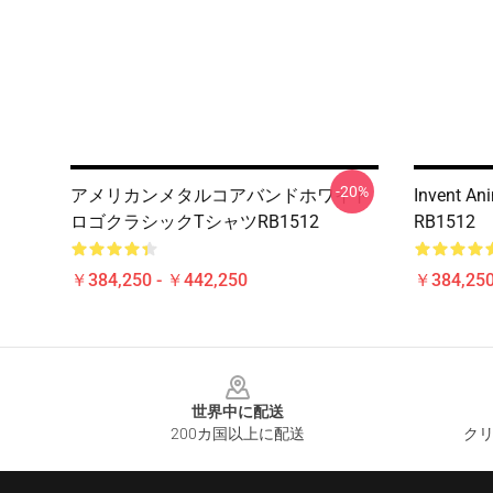
-20%
アメリカンメタルコアバンドホワイト
Invent
ロゴクラシックTシャツRB1512
RB1512
￥384,250 - ￥442,250
￥384,250
Footer
世界中に配送
200カ国以上に配送
クリ