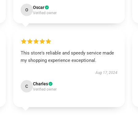
Oscar
O
Verified owner
This store's reliable and speedy service made
my shopping experience exceptional.
Aug 17, 2024
Charles
C
Verified owner