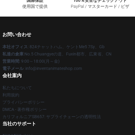
国際保証
100％安全なチェックアウト
使用国で提供
PayPal / マスターカード / ビザ
お問い合わせ
本社オフィス
: 824チャットハム、ケントMe5 7Sy、Gb
私達の倉庫
:No.5 Chuangyeの道、Fuxin都市、広東省、CN
営業時間
: 9:00～18:00(月～金)
電子メール
: info@inventanimateshop.com
会社案内
私たちについて
利用規約
プライバシーポリシー
DMCA - 著作権ポリシー
カリフォルニアSB657: サプライチェーンの透明性法
当社のサポート