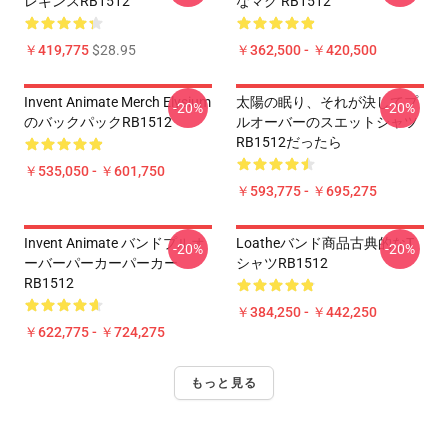
レギンスRB1512
なマグ RB1512
￥419,775
$28.95
￥362,500 - ￥420,500
Invent Animate Merch Elysium
太陽の眠り、それが決してプ
-20%
-20%
のバックパックRB1512
ルオーバーのスエットシャツ
RB1512だったら
￥535,050 - ￥601,750
￥593,775 - ￥695,275
Invent Animate バンドプルオ
Loatheバンド商品古典的なT
-20%
-20%
ーバーパーカーパーカー
シャツRB1512
RB1512
￥384,250 - ￥442,250
￥622,775 - ￥724,275
もっと見る