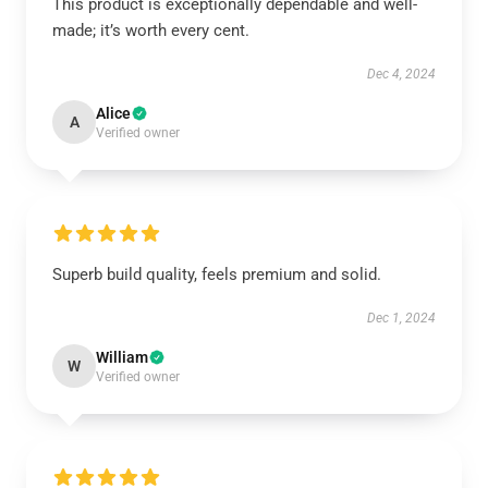
This product is exceptionally dependable and well-
made; it’s worth every cent.
Dec 4, 2024
Alice
A
Verified owner
Superb build quality, feels premium and solid.
Dec 1, 2024
William
W
Verified owner