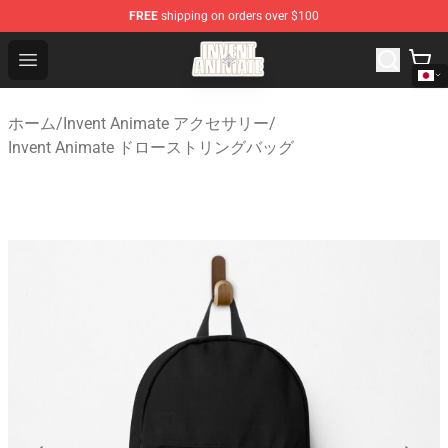
FREE
shipping on orders over $100
Invent Animate Shop - Official Invent Animate Merchandi
Open menu
ホーム
/
Invent Animate アクセサリー
/
Invent Animate ドローストリングバッグ