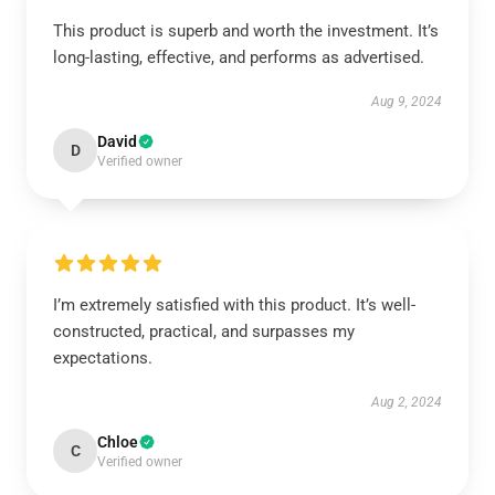
This product is superb and worth the investment. It’s
long-lasting, effective, and performs as advertised.
Aug 9, 2024
David
D
Verified owner
I’m extremely satisfied with this product. It’s well-
constructed, practical, and surpasses my
expectations.
Aug 2, 2024
Chloe
C
Verified owner