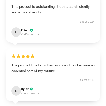
This product is outstanding; it operates efficiently
and is user-friendly.
Sep 2, 2024
Ethan
E
Verified owner
The product functions flawlessly and has become an
essential part of my routine.
Jul 13, 2024
Dylan
D
Verified owner