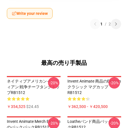
Write your review
1
/
2
最高の売り手製品
ネイティブアメリカンインデ
Invent Animate 商品のelysium
-20%
-20%
ィアン:戦争チーフタンクトッ
クラシック マグカップ
プRB1512
RB1512
￥354,525
$24.45
￥362,500 - ￥420,500
Invent Animate Merch Elysium
Loatheバンド商品バックパッ
-20%
-20%
のバックパックRB1512
クRB1512