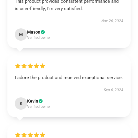
This product provides consistent performance and
is user-friendly; I’m very satisfied.
Nov 26, 2024
Mason
M
Verified owner
I adore the product and received exceptional service.
Sep 6, 2024
Kevin
K
Verified owner