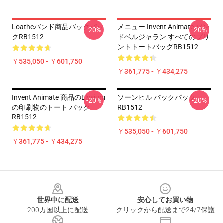
Loatheバンド商品バックパッ
メニュー Invent Animate バン
-20%
-20%
クRB1512
ドベルジャラン すべてのプリ
ントトートバッグRB1512
￥535,050 - ￥601,750
￥361,775 - ￥434,275
Invent Animate 商品のelysium
ソーンヒル バックパック
-20%
-20%
の印刷物のトート バック
RB1512
RB1512
￥535,050 - ￥601,750
￥361,775 - ￥434,275
Footer
世界中に配送
安心してお買い物
200カ国以上に配送
クリックから配送まで24/7保護