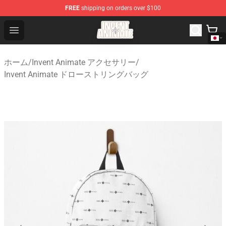
FREE
shipping on orders over $100
Invent Animate Shop - Official Invent Animate Merchandi
Open menu
ホーム
/
Invent Animate アクセサリー
/
Invent Animate ドローストリングバッグ