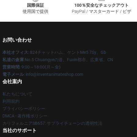
国際保証
100％安全なチェックアウト
使用国で提供
PayPal / マスターカード / ビザ
お問い合わせ
本社オフィス
: 824チャットハム、ケントMe5 7Sy、Gb
私達の倉庫
:No.5 Chuangyeの道、Fuxin都市、広東省、CN
営業時間
: 9:00～18:00(月～金)
電子メール
: info@inventanimateshop.com
会社案内
私たちについて
利用規約
プライバシーポリシー
DMCA - 著作権ポリシー
カリフォルニアSB657: サプライチェーンの透明性法
当社のサポート