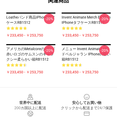
関連商品
Loatheバンド商品iPhoneタフ
Invent Animate Merch Elysium
-20%
-20%
ケースRB1512
IPhoneタフケースRB1512
￥233,450 - ￥253,750
￥233,450 - ￥253,750
アメリカのmetalcoreのバンド
メニュー Invent Animate バン
-20%
-20%
赤いロゴのサムスンのギャラ
ドベルジャラン IPhoneの堅い
クシー柔らかい箱RB1512
箱RB1512
￥233,450 - ￥253,750
￥233,450 - ￥253,750
Footer
世界中に配送
安心してお買い物
200カ国以上に配送
クリックから配送まで24/7保護