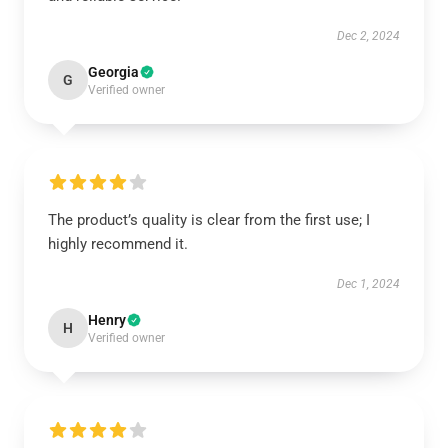
Dec 2, 2024
Georgia
G
Verified owner
The product’s quality is clear from the first use; I
highly recommend it.
Dec 1, 2024
Henry
H
Verified owner