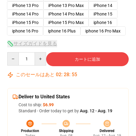
iPhone 13 Pro
iPhone 13 Pro Max
iPhone 14
iPhone 14 Pro
iPhone 14 Pro Max
iPhone 15
iPhone 15 Pro
iPhone 15 Pro Max
iphone 16
iphone 16 Pro
iphone 16 Plus
iphone 16 Pro Max
サイズガイドを見る
Quantity
カートに追加
このセールはあと
02
:
28
:
54
Deliver to United States
Cost to ship:
$6.99
Standard - Order today to get by
Aug. 12 - Aug. 19
Production
Shipping
Delivered
Today
Aug. 08
Aug. 12 - Aug. 19