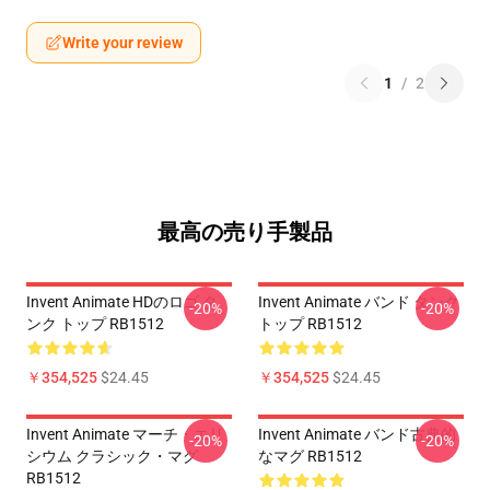
Write your review
1
/
2
最高の売り手製品
Invent Animate HDのロゴ タ
Invent Animate バンド タンク
-20%
-20%
ンク トップ RB1512
トップ RB1512
￥354,525
$24.45
￥354,525
$24.45
Invent Animate マーチ・エリ
Invent Animate バンド古典的
-20%
-20%
シウム クラシック・マグ
なマグ RB1512
RB1512