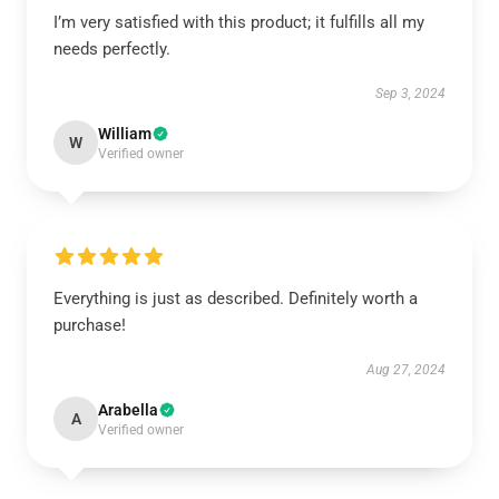
I’m very satisfied with this product; it fulfills all my
needs perfectly.
Sep 3, 2024
William
W
Verified owner
Everything is just as described. Definitely worth a
purchase!
Aug 27, 2024
Arabella
A
Verified owner