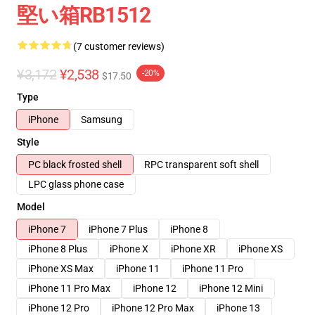
堅い箱RB1512
(7 customer reviews)
¥3,172
¥2,538
-20%
$17.50
Type
iPhone
Samsung
Style
PC black frosted shell
RPC transparent soft shell
LPC glass phone case
Model
iPhone 7
iPhone 7 Plus
iPhone 8
iPhone 8 Plus
iPhone X
iPhone XR
iPhone XS
iPhone XS Max
iPhone 11
iPhone 11 Pro
iPhone 11 Pro Max
iPhone 12
iPhone 12 Mini
iPhone 12 Pro
iPhone 12 Pro Max
iPhone 13