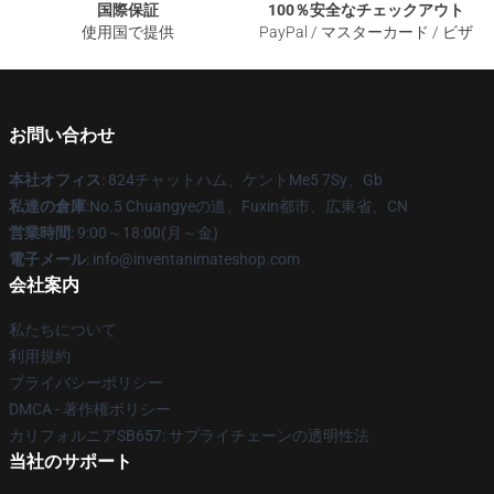
国際保証
100％安全なチェックアウト
使用国で提供
PayPal / マスターカード / ビザ
お問い合わせ
本社オフィス
: 824チャットハム、ケントMe5 7Sy、Gb
私達の倉庫
:No.5 Chuangyeの道、Fuxin都市、広東省、CN
営業時間
: 9:00～18:00(月～金)
電子メール
: info@inventanimateshop.com
会社案内
私たちについて
利用規約
プライバシーポリシー
DMCA - 著作権ポリシー
カリフォルニアSB657: サプライチェーンの透明性法
当社のサポート