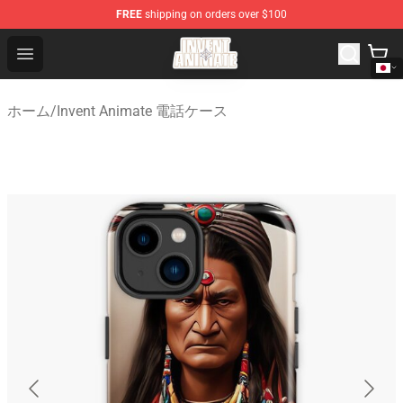
FREE
shipping on orders over $100
Invent Animate Shop - Official Invent Animate Merchandi
Open menu
ホーム
/
Invent Animate 電話ケース