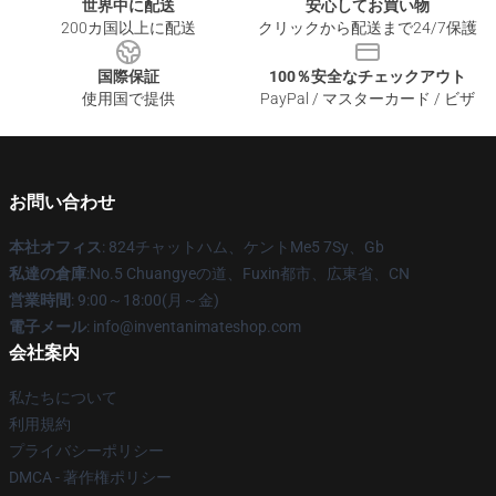
世界中に配送
安心してお買い物
200カ国以上に配送
クリックから配送まで24/7保護
国際保証
100％安全なチェックアウト
使用国で提供
PayPal / マスターカード / ビザ
お問い合わせ
本社オフィス
: 824チャットハム、ケントMe5 7Sy、Gb
私達の倉庫
:No.5 Chuangyeの道、Fuxin都市、広東省、CN
営業時間
: 9:00～18:00(月～金)
電子メール
: info@inventanimateshop.com
会社案内
私たちについて
利用規約
プライバシーポリシー
DMCA - 著作権ポリシー