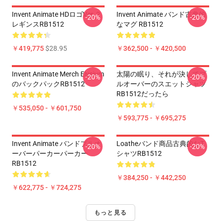
Invent Animate HDロゴVer. 2
Invent Animate バンド古典的
-20%
-20%
レギンスRB1512
なマグ RB1512
￥419,775
$28.95
￥362,500 - ￥420,500
Invent Animate Merch Elysium
太陽の眠り、それが決してプ
-20%
-20%
のバックパックRB1512
ルオーバーのスエットシャツ
RB1512だったら
￥535,050 - ￥601,750
￥593,775 - ￥695,275
Invent Animate バンドプルオ
Loatheバンド商品古典的なT
-20%
-20%
ーバーパーカーパーカー
シャツRB1512
RB1512
￥384,250 - ￥442,250
￥622,775 - ￥724,275
もっと見る