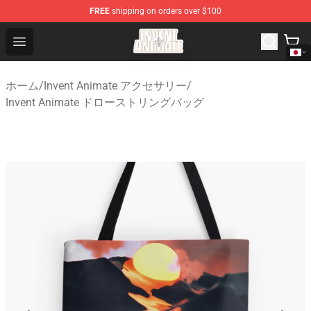
FREE
shipping on orders over $100
Invent Animate Shop - Official Invent Animate Merchandi
Open menu
ホーム
/
Invent Animate アクセサリー
/
Invent Animate ドローストリングバッグ