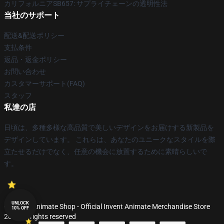
カリフォルニアSB657: サプライチェーンの透明性法
当社のサポート
配送&配送ポリシー
支払条件
返品・返金ポリシー
お問い合わせ
カスタマーサポート(FAQ)
スタッフ
私達の店
日頃は、多種多様な高品質で美しいデザインをお届けする新製品を
デザインしています。 これらは、あなたのユニークなスタイルを際
立たせるだけでなく、任意の機会に放置するために素晴らしいで
す。
UNLOCK
© Invent Animate Shop - Official Invent Animate Merchandise Store
10% OFF
2026 all rights reserved