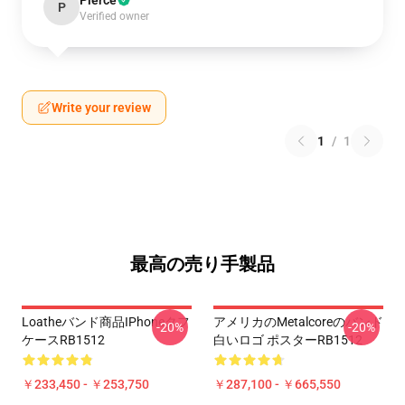
Pierce
P
Verified owner
Write your review
1
/
1
最高の売り手製品
Loatheバンド商品iPhoneタフ
アメリカのmetalcoreのバンド
-20%
-20%
ケースRB1512
白いロゴ ポスターRB1512
￥233,450 - ￥253,750
￥287,100 - ￥665,550