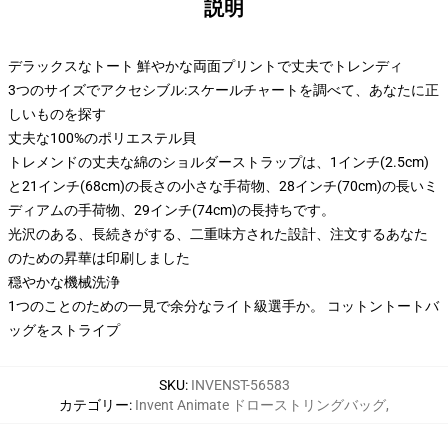
説明
デラックスなトート 鮮やかな両面プリントで丈夫でトレンディ
3つのサイズでアクセシブル:スケールチャートを調べて、あなたに正
しいものを探す
丈夫な100%のポリエステル貝
トレメンドの丈夫な綿のショルダーストラップは、1インチ(2.5cm)
と21インチ(68cm)の長さの小さな手荷物、28インチ(70cm)の長いミ
ディアムの手荷物、29インチ(74cm)の長持ちです。
光沢のある、長続きがする、二重味方された設計、注文するあなた
のための昇華は印刷しました
穏やかな機械洗浄
1つのことのための一見で余分なライト級選手か。 コットントートバ
ッグをストライプ
SKU
:
INVENST-56583
カテゴリー
:
Invent Animate ドローストリングバッグ
,