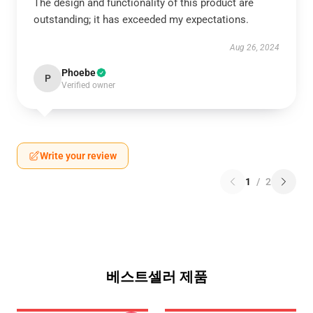
The design and functionality of this product are
outstanding; it has exceeded my expectations.
Aug 26, 2024
Phoebe
P
Verified owner
Write your review
1
/
2
베스트셀러 제품