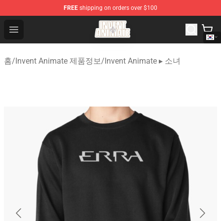
FREE
shipping on orders over $100
Invent Animate Shop - Official Invent Animate Merchandi
Open menu
홈
/
Invent Animate 제품정보
/
Invent Animate ▸ 소녀