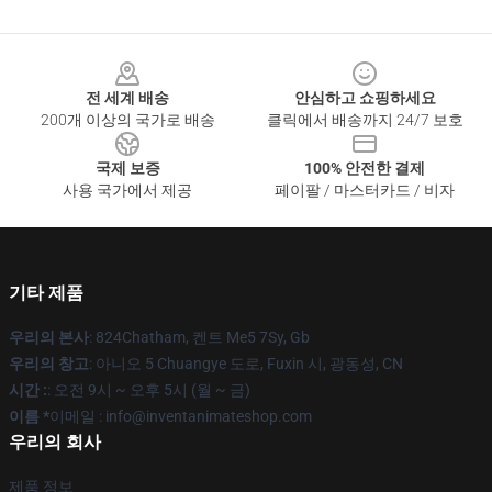
Footer
전 세계 배송
안심하고 쇼핑하세요
200개 이상의 국가로 배송
클릭에서 배송까지 24/7 보호
국제 보증
100% 안전한 결제
사용 국가에서 제공
페이팔 / 마스터카드 / 비자
기타 제품
우리의 본사
: 824Chatham, 켄트 Me5 7Sy, Gb
우리의 창고
: 아니오 5 Chuangye 도로, Fuxin 시, 광동성, CN
시간 :
: 오전 9시 ~ 오후 5시 (월 ~ 금)
이름 *
이메일 : info@inventanimateshop.com
우리의 회사
제품 정보