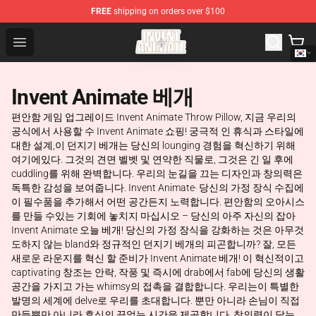
FREE
shipping on orders over $100
Invent Animate Shop - Official Invent Animate Merchandi
Open menu
Invent Animate 베개
편안함 게임 업그레이드 Invent Animate Throw Pillow, 지금 우리의
공식에서 사용할 수 Invent Animate 쇼핑! 궁극적 인 휴식과 스타일에
대한 설계,이 던지기 베개는 당신의 lounging 경험을 혁신하기 위해
여기에있다. 그것의 견면 벨벳 및 연약한 직물로, 그것은 긴 일 후에
cuddling를 위해 완벽합니다. 우리의 눈길을 끄는 디자인과 창의력은
독특한 감성을 보여줍니다. Invent Animate· 당신의 가정 장식 수집에
이 필수품을 추가해서 어떤 공간든지 노력합니다. 편안함의 오아시스
를 만들 수있는 기회에 놓치지 마십시오 – 당신의 아주 자신의 잡아
Invent Animate 오늘 베개! 당신의 가정 장식을 강화하는 것은 아무것
도하지 않는 bland와 정규적인 던지기 베개의 피곤합니까? 잘, 모든
새로운 라운지를 혁신 할 준비가 Invent Animate 베개! 이 혁신적이고
captivating 창조는 안락, 작풍 및 즉시에 drab에서 fab에 당신의 생활
공간을 가지고 가는 whimsy의 접촉을 결합합니다. 우리는이 특별한
발명의 세계에 delve로 우리를 초대합니다. 뿐만 아니라 손님이 직접
만들뿐만 아니라 휴식의 끝없는 시간을 제공합니다. 창의력이 닿는