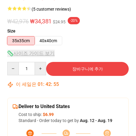
(5 customer reviews)
₩42,976
₩34,381
-20%
$24.95
Size
35x35cm
40x40cm
사이즈 가이드 보기
Quantity
장바구니에 추가
이 세일은
01
:
42
:
54
Deliver to United States
Cost to ship:
$6.99
Standard - Order today to get by
Aug. 12 - Aug. 19