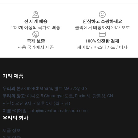
Footer
전 세계 배송
안심하고 쇼핑하세요
200개 이상의 국가로 배송
클릭에서 배송까지 24/7 보호
국제 보증
100% 안전한 결제
사용 국가에서 제공
페이팔 / 마스터카드 / 비자
기타 제품
우리의 본사
: 824Chatham, 켄트 Me5 7Sy, Gb
우리의 창고
: 아니오 5 Chuangye 도로, Fuxin 시, 광동성, CN
시간 :
: 오전 9시 ~ 오후 5시 (월 ~ 금)
이름 *
이메일 : info@inventanimateshop.com
우리의 회사
제품 정보
이용 약관