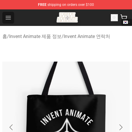
FREE
shipping on orders over $100
Invent Animate Shop - Official Invent Animate Merchandi
Open menu
홈
/
Invent Animate 제품 정보
/
Invent Animate 연락처