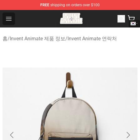
FREE
shipping on orders over $100
Invent Animate Shop - Official Invent Animate Merchandi
Open menu
홈
/
Invent Animate 제품 정보
/
Invent Animate 연락처