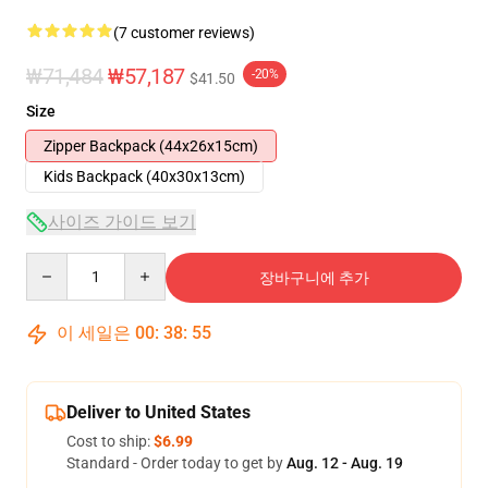
(7 customer reviews)
₩71,484
₩57,187
-20%
$41.50
Size
Zipper Backpack (44x26x15cm)
Kids Backpack (40x30x13cm)
사이즈 가이드 보기
Quantity
장바구니에 추가
이 세일은
00
:
38
:
54
Deliver to United States
Cost to ship:
$6.99
Standard - Order today to get by
Aug. 12 - Aug. 19