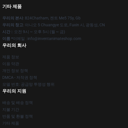
기타 제품
우리의 본사
: 824Chatham, 켄트 Me5 7Sy, Gb
우리의 창고
: 아니오 5 Chuangye 도로, Fuxin 시, 광동성, CN
시간 :
: 오전 9시 ~ 오후 5시 (월 ~ 금)
이름 *
이메일 : info@inventanimateshop.com
우리의 회사
제품 정보
이용 약관
개인 정보 정책
DMCA - 저작권 정책
모델 번호: 공급망 투명성 행위
우리의 지원
배송 및 배송 정책
지불 기간
반품 및 환불 정책
기타 제품