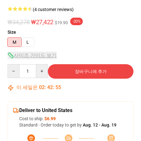
(4 customer reviews)
₩34,278
₩27,422
-20%
$19.90
Size
M
L
사이즈 가이드 보기
Quantity
장바구니에 추가
이 세일은
02
:
42
:
54
Deliver to United States
Cost to ship:
$6.99
Standard - Order today to get by
Aug. 12 - Aug. 19