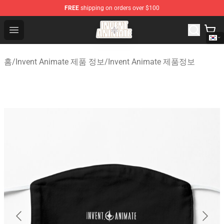
FREE
shipping on orders over $100
Invent Animate Shop - Official Invent Animate Merchandi
Open menu
홈
/
Invent Animate 제품 정보
/
Invent Animate 제품정보