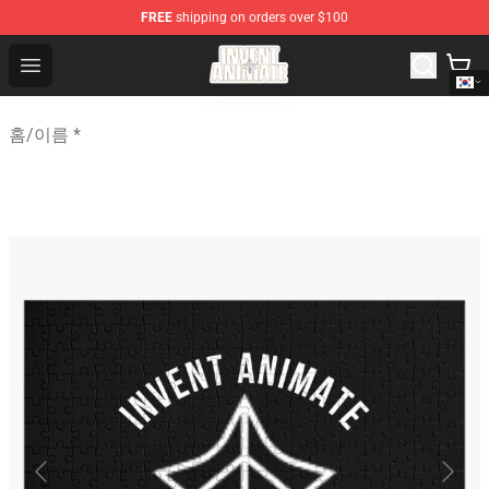
FREE
shipping on orders over $100
Invent Animate Shop - Official Invent Animate Merchandi
Open menu
홈
/
이름 *