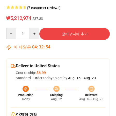
(7 customer reviews)
₩5,212,974
$37.83
Quantity
장바구니에 추가
이 세일은
04
:
32
:
54
Deliver to United States
Cost to ship:
$6.99
Standard - Order today to get by
Aug. 16 - Aug. 23
Production
Shipping
Delivered
Today
Aug. 12
Aug. 16 - Aug. 23
안전한 거래