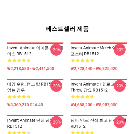
베스트셀러 제품
Invent Animate 아이폰 거친 케
Invent Animate Merch 엘리엄
-20%
-20%
이스 RB1512
포스터 RB1512
₩2,218,580 - ₩2,411,500
₩2,728,440 - ₩6,325,020
태양 수면, 탱크 탑 RB1512가
Invent Animate HD 로고 Ver. 2
-20%
-20%
없는 경우
Throw 담요 RB1512
₩3,369,210
$24.45
₩4,685,200 - ₩8,957,000
Invent Animate 던짐 담요
남미 인도: 전쟁 최고 던짐 베개
-20%
-20%
RB1512
RB1512