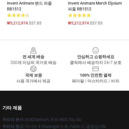
Invent Animate 밴드 퍼즐
Invent Animate Merch Elysium
RB1512
퍼즐 RB1512
₩5,212,974
$37.83
₩5,212,974
$37.83
Footer
전 세계 배송
안심하고 쇼핑하세요
200개 이상의 국가로 배송
클릭에서 배송까지 24/7 보호
국제 보증
100% 안전한 결제
사용 국가에서 제공
페이팔 / 마스터카드 / 비자
기타 제품
우리의 본사
: 824Chatham, 켄트 Me5 7Sy, Gb
우리의 창고
: 아니오 5 Chuangye 도로, Fuxin 시, 광동성, CN