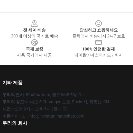
Footer
전 세계 배송
안심하고 쇼핑하세요
200개 이상의 국가로 배송
클릭에서 배송까지 24/7 보호
국제 보증
100% 안전한 결제
사용 국가에서 제공
페이팔 / 마스터카드 / 비자
기타 제품
우리의 본사
: 824Chatham, 켄트 Me5 7Sy, Gb
우리의 창고
: 아니오 5 Chuangye 도로, Fuxin 시, 광동성, CN
시간 :
: 오전 9시 ~ 오후 5시 (월 ~ 금)
이름 *
이메일 : info@inventanimateshop.com
우리의 회사