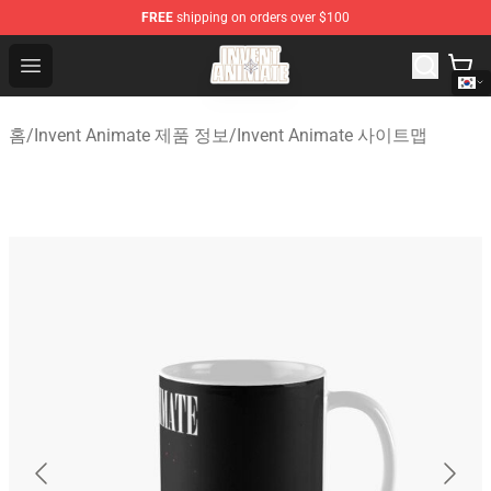
FREE
shipping on orders over $100
Invent Animate Shop - Official Invent Animate Merchandi
Open menu
홈
/
Invent Animate 제품 정보
/
Invent Animate 사이트맵