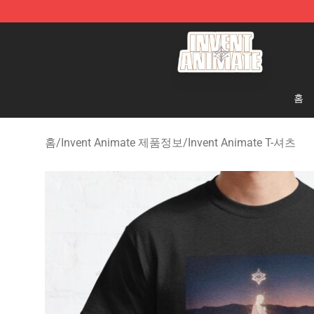
Invent Animate Shop - Official Invent Animate Merchan
홈
홈
/
Invent Animate 제품정보
/
Invent Animate T-셔츠