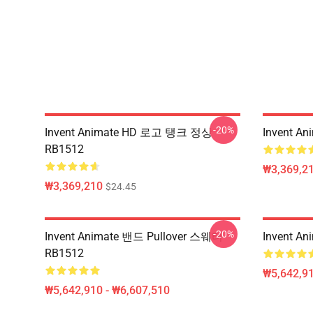
-20%
Invent Animate HD 로고 탱크 정상
Invent 
RB1512
₩3,369,2
₩3,369,210
$24.45
-20%
Invent Animate 밴드 Pullover 스웨터
Invent 
RB1512
₩5,642,91
₩5,642,910 - ₩6,607,510