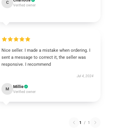
Charlotte
C
Verified owner
Nice seller. I made a mistake when ordering. I
sent a message to correct it, the seller was
responsive. I recommend
Jul 4, 2024
Millie
M
Verified owner
1
/
1