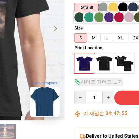
Default
Size
S
M
L
XL
2X
Print Location
사이즈 가이드 보기
blank template
Quantity
이 세일은
04
:
47
:
54
Deliver to United States