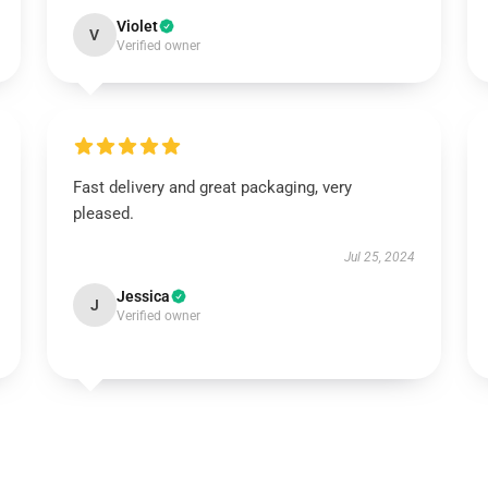
Violet
V
Verified owner
Fast delivery and great packaging, very
pleased.
Jul 25, 2024
Jessica
J
Verified owner