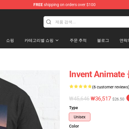
FREE
shipping on orders over $100
dise Store
쇼핑
카테고리별 쇼핑
주문 추적
블로그
연락
Invent Anima
(6 customer reviews
₩45,646
₩36,517
$26.50
Type
Unisex
Color