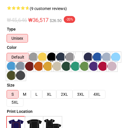
(9 customer reviews)
₩45,646
₩36,517
-20%
$26.50
Type
Unisex
Color
Default
Size
S
M
L
XL
2XL
3XL
4XL
5XL
Print Location