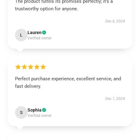
The product fulfills its promises perfectly; it's a
trustworthy option for anyone.
Dec 6, 2024
Lauren
L
Verified owner
Perfect purchase experience, excellent service, and
fast delivery.
Dec 1, 2024
Sophia
S
Verified owner