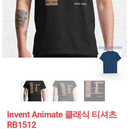
blank template
Invent Animate 클래식 티셔츠
RB1512