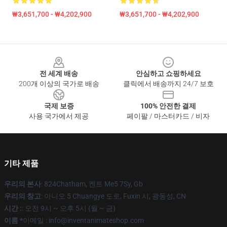
₩3,651,700 - ₩4,202,900
₩3,651,700 - ₩4,202,900
Footer
전 세계 배송
안심하고 쇼핑하세요
200개 이상의 국가로 배송
클릭에서 배송까지 24/7 보호
국제 보증
100% 안전한 결제
사용 국가에서 제공
페이팔 / 마스터카드 / 비자
기타 제품
우리의 본사
: 824Chatham, 켄트 Me5 7Sy, Gb
우리의 창고
: 아니오 5 Chuangye 도로, Fuxin 시, 광동성, CN
시간 :
: 오전 9시 ~ 오후 5시 (월 ~ 금)
이름 *
이메일 : info@inventanimateshop.com