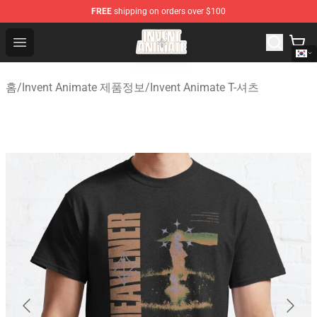
FREE
shipping on orders over $100
Invent Animate Shop - Official Invent Animate Merchandi
Open menu
홈
/
Invent Animate 제품정보
/
Invent Animate T-셔츠