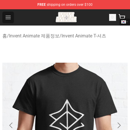
FREE
shipping on orders over $100
Invent Animate Shop - Official Invent Animate Merchandi
Open menu
홈
/
Invent Animate 제품정보
/
Invent Animate T-셔츠