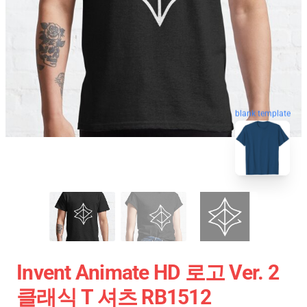
blank template
Invent Animate HD 로고 Ver. 2
클래식 T 셔츠 RB1512