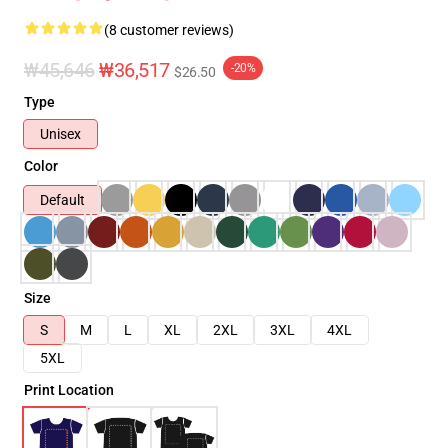
(8 customer reviews)
₩45,646
₩36,517
-20%
$26.50
Type
Unisex
Color
Default
Size
S
M
L
XL
2XL
3XL
4XL
5XL
Print Location