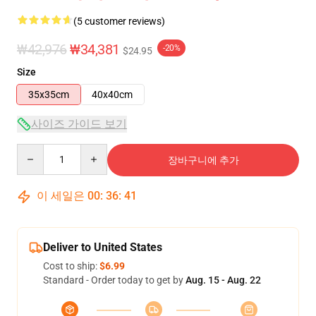
(5 customer reviews)
₩42,976
₩34,381
-20%
$24.95
Size
35x35cm
40x40cm
사이즈 가이드 보기
Quantity
장바구니에 추가
이 세일은
00
:
36
:
40
Deliver to United States
Cost to ship:
$6.99
Standard - Order today to get by
Aug. 15 - Aug. 22