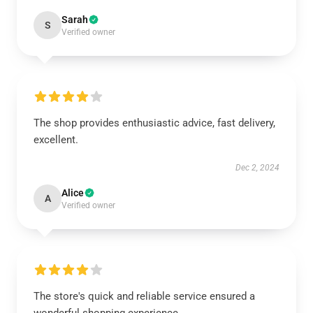
Sarah
S
Verified owner
EXCLUSIVE MEMBER OFFER
10% OFF
The shop provides enthusiastic advice, fast delivery,
Instant discount
Exclusive offers
Early access
excellent.
Dec 2, 2024
Alice
A
Verified owner
UNLOCK 10% OFF NOW
OR
The store's quick and reliable service ensured a