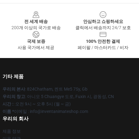
Footer
전 세계 배송
안심하고 쇼핑하세요
200개 이상의 국가로 배송
클릭에서 배송까지 24/7 보호
국제 보증
100% 안전한 결제
사용 국가에서 제공
페이팔 / 마스터카드 / 비자
기타 제품
우리의 본사
: 824Chatham, 켄트 Me5 7Sy, Gb
우리의 창고
: 아니오 5 Chuangye 도로, Fuxin 시, 광동성, CN
시간 :
: 오전 9시 ~ 오후 5시 (월 ~ 금)
이름 *
이메일 : info@inventanimateshop.com
우리의 회사
제품 정보
이용 약관