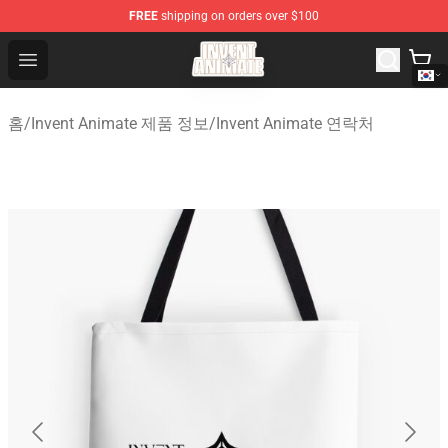
FREE
shipping on orders over $100
Invent Animate Shop - Official Invent Animate Merchandi
Open menu
홈
/
Invent Animate 제품 정보
/
Invent Animate 연락처