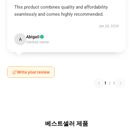
This product combines quality and affordability
seamlessly and comes highly recommended.
Jun 28, 2024
Abigail
A
Verified owner
Write your review
1
/
1
베스트셀러 제품