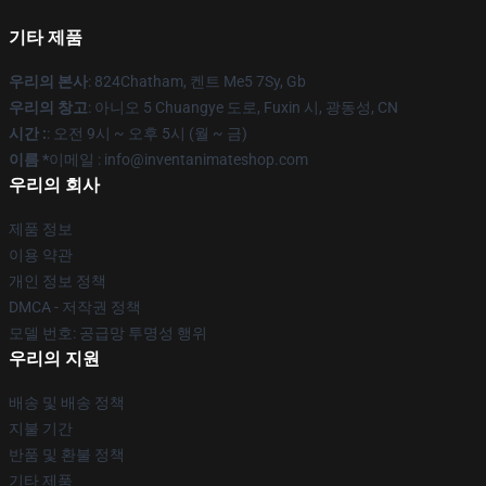
기타 제품
우리의 본사
: 824Chatham, 켄트 Me5 7Sy, Gb
우리의 창고
: 아니오 5 Chuangye 도로, Fuxin 시, 광동성, CN
시간 :
: 오전 9시 ~ 오후 5시 (월 ~ 금)
이름 *
이메일 : info@inventanimateshop.com
우리의 회사
제품 정보
이용 약관
개인 정보 정책
DMCA - 저작권 정책
모델 번호: 공급망 투명성 행위
우리의 지원
배송 및 배송 정책
지불 기간
반품 및 환불 정책
기타 제품