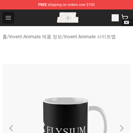
FREE
shipping on orders over $100
Invent Animate Shop - Official Invent Animate Merchandi
Open menu
홈
/
Invent Animate 제품 정보
/
Invent Animate 사이트맵