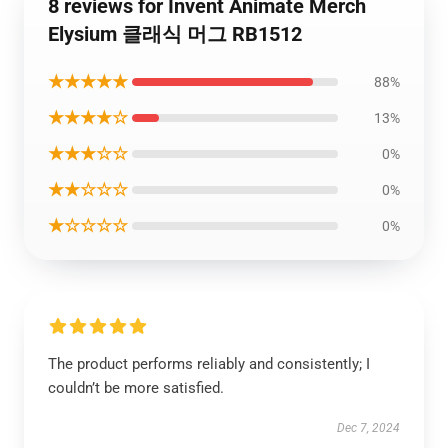
8 reviews for Invent Animate Merch
Elysium 클래식 머그 RB1512
★★★★★
88%
★★★★☆
13%
★★★☆☆
0%
★★☆☆☆
0%
★☆☆☆☆
0%
The product performs reliably and consistently; I
couldn’t be more satisfied.
Dec 7, 2024