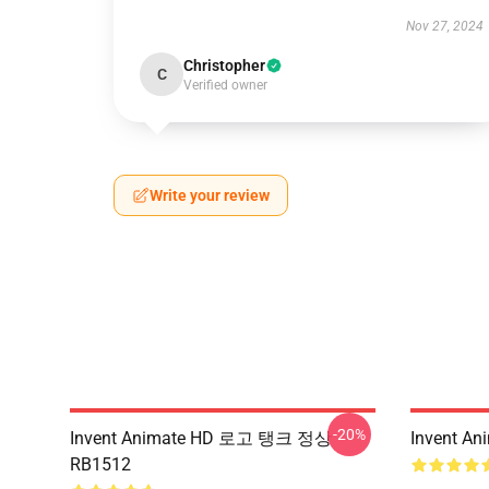
Nov 27, 2024
Christopher
C
Verified owner
Write your review
-20%
Invent Animate HD 로고 탱크 정상
Invent 
RB1512