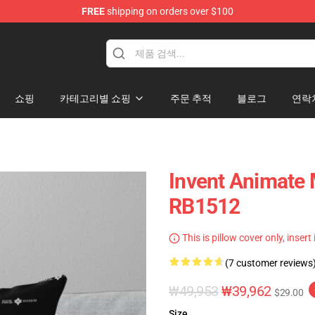
FREE
shipping on orders over $100
dise Store
쇼핑
카테고리별 쇼핑
주문 추적
블로그
연락
Invent Animate
RB1512
This is pillow cover only, insert
(7 customer reviews
₩49,953
₩39,962
$29.00
Size