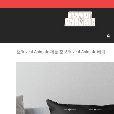
Invent Animate Shop - Official Invent Animate Merchan
홈
홈
/
Invent Animate 제품 정보
/
Invent Animate 베개