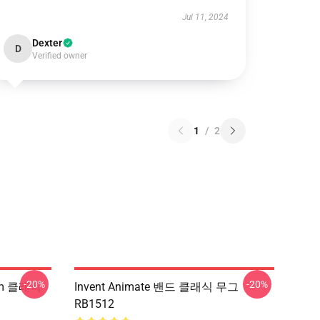
Jul 11, 2024
Dexter
D
Verified owner
1
/
2
-20%
-20%
ium 클래식
Invent Animate 밴드 클래식 무그
RB1512