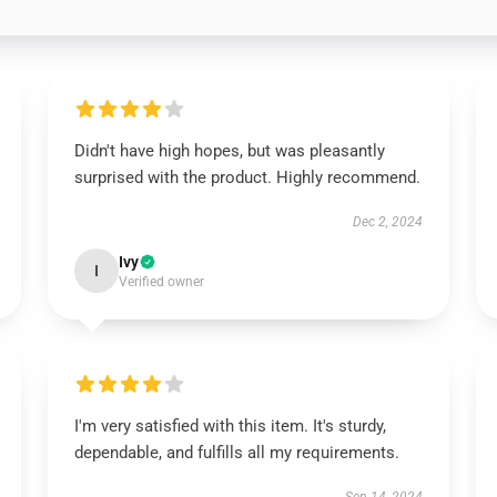
Didn't have high hopes, but was pleasantly
surprised with the product. Highly recommend.
Dec 2, 2024
Ivy
I
Verified owner
I'm very satisfied with this item. It's sturdy,
dependable, and fulfills all my requirements.