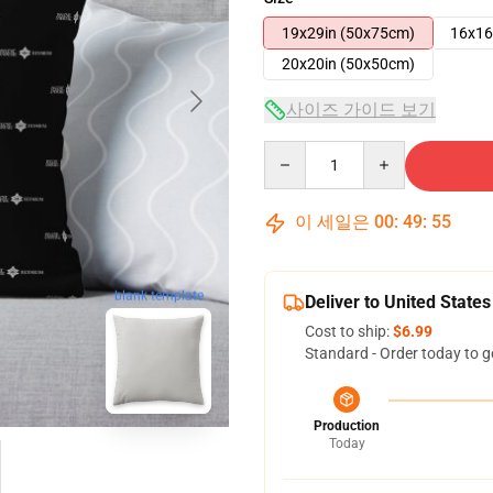
19x29in (50x75cm)
16x16
20x20in (50x50cm)
사이즈 가이드 보기
Quantity
이 세일은
00
:
49
:
54
blank template
Deliver to United States
Cost to ship:
$6.99
Standard - Order today to g
Production
Today