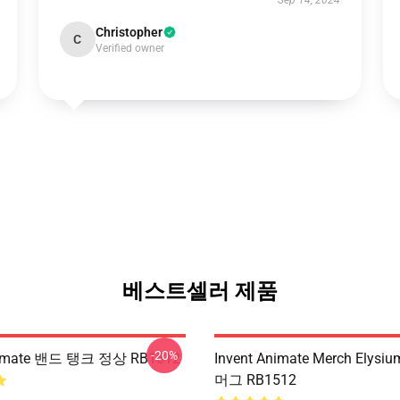
Sep 14, 2024
Christopher
C
Verified owner
베스트셀러 제품
-20%
Animate 밴드 탱크 정상 RB1512
Invent Animate Merch Elys
머그 RB1512