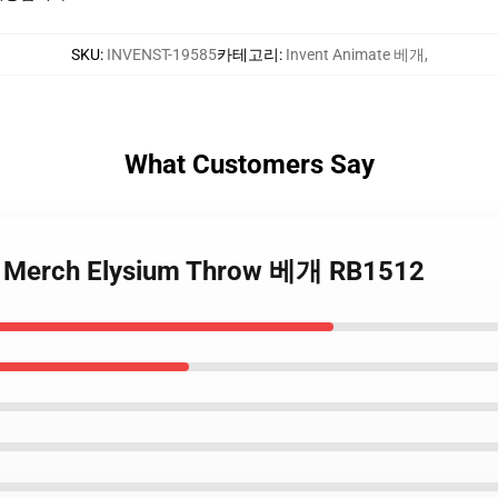
SKU
:
INVENST-19585
카테고리
:
Invent Animate 베개
,
What Customers Say
te Merch Elysium Throw 베개 RB1512