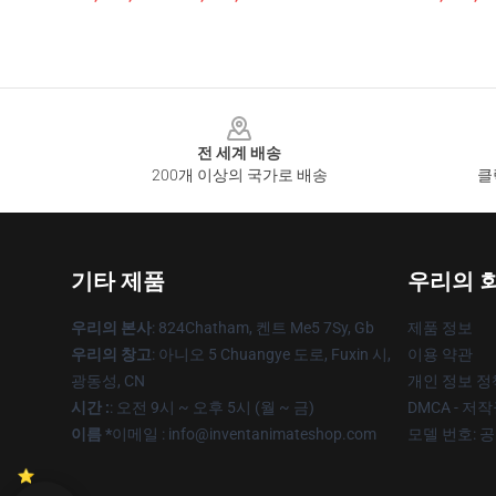
Footer
전 세계 배송
200개 이상의 국가로 배송
클
기타 제품
우리의 
우리의 본사
: 824Chatham, 켄트 Me5 7Sy, Gb
제품 정보
우리의 창고
: 아니오 5 Chuangye 도로, Fuxin 시,
이용 약관
광동성, CN
개인 정보 정
시간 :
: 오전 9시 ~ 오후 5시 (월 ~ 금)
DMCA - 저
이름 *
이메일 : info@inventanimateshop.com
모델 번호: 