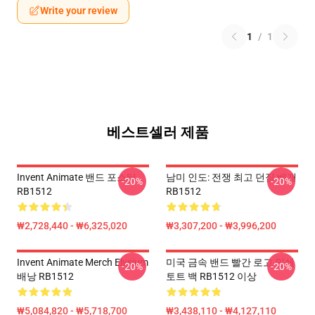
Write your review
1
/
1
베스트셀러 제품
Invent Animate 밴드 포스터
남미 인도: 전쟁 최고 던짐 베개
-20%
-20%
RB1512
RB1512
₩2,728,440 - ₩6,325,020
₩3,307,200 - ₩3,996,200
Invent Animate Merch Elysium
미국 금속 밴드 빨간 로고 인쇄
-20%
-20%
배낭 RB1512
토트 백 RB1512 이상
₩5,084,820 - ₩5,718,700
₩3,438,110 - ₩4,127,110