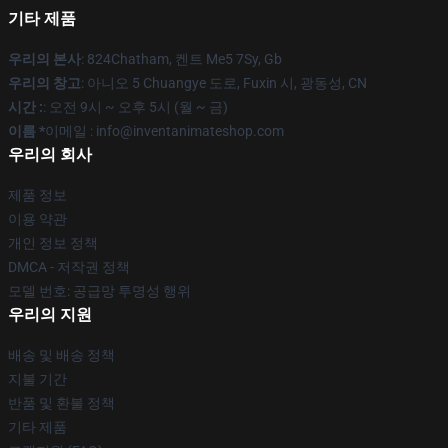
기타 제품
우리의 본사
: 824Chatham, 켄트 Me5 7Sy, Gb
우리의 창고
: 아니오 5 Chuangye 도로, Fuxin 시, 광동성, CN
시간 :
: 오전 9시 ~ 오후 5시 (월 ~ 금)
이름 *
이메일 : info@inventanimateshop.com
우리의 회사
제품 정보
이용 약관
개인 정보 정책
DMCA - 저작권 정책
모델 번호: 공급망 투명성 행위
우리의 지원
배송 및 배송 정책
지불 기간
반품 및 환불 정책
기타 제품