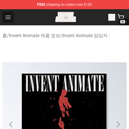
FREE
shipping on orders over $100
Invent Animate Shop - Official Invent Animate Merchandi
Open menu
홈
/
Invent Animate 제품 정보
/
Invent Animate 담당자 :