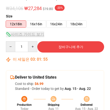
₩34,106
₩27,284
-20%
$19.80
Size
12x18in
16x16in
16x24in
18x24in
사이즈 가이드 보기
Quantity
장바구니에 추가
이 세일은
03
:
01
:
54
Deliver to United States
Cost to ship:
$6.99
Standard - Order today to get by
Aug. 15 - Aug. 22
Production
Shipping
Delivered
Today
Aug. 11
Aug. 15 - Aug. 22