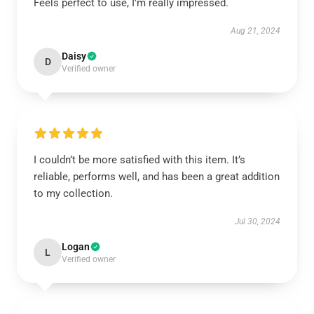
Feels perfect to use, I’m really impressed.
Aug 21, 2024
Daisy
D
Verified owner
I couldn’t be more satisfied with this item. It’s
reliable, performs well, and has been a great addition
to my collection.
Jul 30, 2024
Logan
L
Verified owner