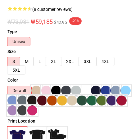
(8 customer reviews)
₩73,981
₩59,185
-20%
$42.95
Type
Unisex
Size
S
M
L
XL
2XL
3XL
4XL
5XL
Color
Default
Print Location