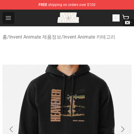
FREE
shipping on orders over $100
Invent Animate Shop - Official Invent Animate Merchandi
Open menu
홈
/
Invent Animate 제품정보
/
Invent Animate 카테고리