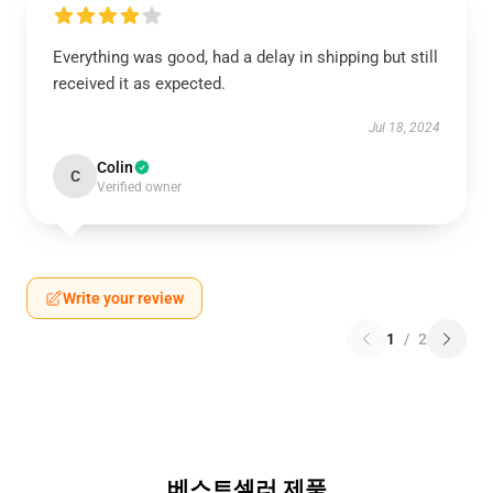
Everything was good, had a delay in shipping but still
received it as expected.
Jul 18, 2024
Colin
C
Verified owner
Write your review
1
/
2
베스트셀러 제품