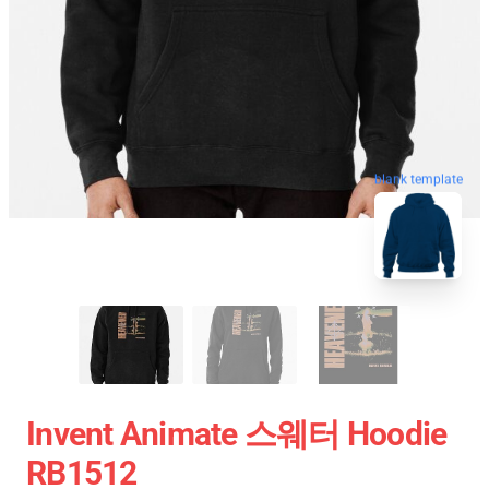
blank template
Invent Animate 스웨터 Hoodie
RB1512