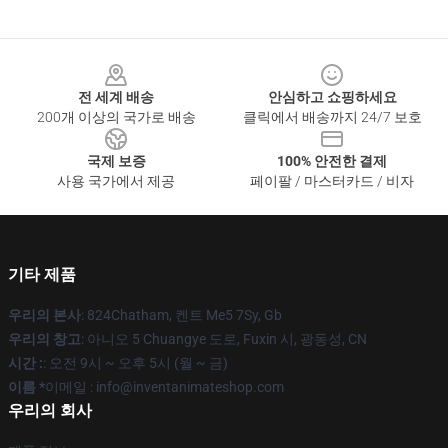
Footer
전 세계 배송
안심하고 쇼핑하세요
200개 이상의 국가로 배송
클릭에서 배송까지 24/7 보호
국제 보증
100% 안전한 결제
사용 국가에서 제공
페이팔 / 마스터카드 / 비자
기타 제품
우리의 본사
: 824Chatham, 켄트 Me5 7Sy, Gb
우리의 창고
: 아니오 5 Chuangye 도로, Fuxin 시, 광동성, CN
시간 :
: 오전 9시 ~ 오후 5시 (월 ~ 금)
이름 *
이메일 : info@inventanimateshop.com
우리의 회사