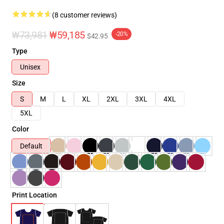
(8 customer reviews)
₩73,981
₩59,185
-20%
$42.95
Type
Unisex
Size
S
M
L
XL
2XL
3XL
4XL
5XL
Color
Default
Print Location