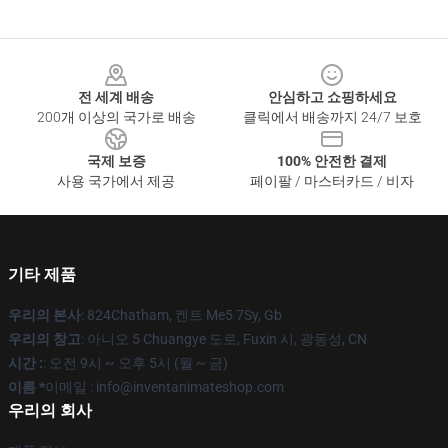
Footer
전 세계 배송
안심하고 쇼핑하세요
200개 이상의 국가로 배송
클릭에서 배송까지 24/7 보호
국제 보증
100% 안전한 결제
사용 국가에서 제공
페이팔 / 마스터카드 / 비자
기타 제품
우리의 본사
: 824Chatham, 켄트 Me5 7Sy, Gb
우리의 창고
: 아니오 5 Chuangye 도로, Fuxin 시, 광동성, CN
시간 :
: 오전 9시 ~ 오후 5시 (월 ~ 금)
이름 *
이메일 : info@inventanimateshop.com
우리의 회사