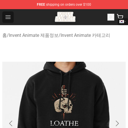
FREE
shipping on orders over $100
Invent Animate Shop - Official Invent Animate Merchandi
Open menu
홈
/
Invent Animate 제품정보
/
Invent Animate 카테고리