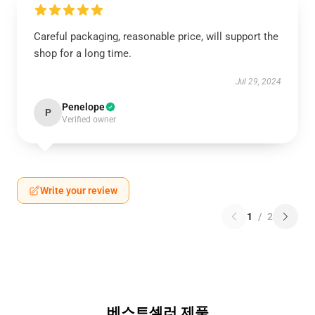
Careful packaging, reasonable price, will support the
shop for a long time.
Jul 29, 2024
Penelope
P
Verified owner
Write your review
1
/
2
베스트셀러 제품