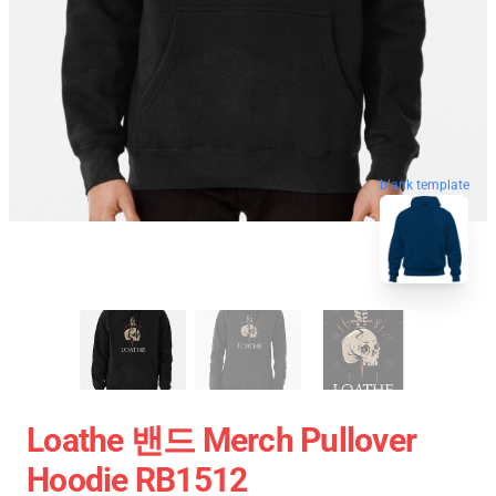
blank template
Loathe 밴드 Merch Pullover
Hoodie RB1512