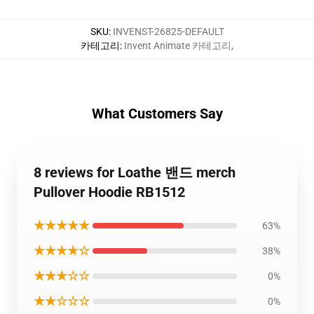
SKU
:
INVENST-26825-DEFAULT
카테고리
:
Invent Animate 카테고리
,
What Customers Say
8 reviews for Loathe 밴드 merch
Pullover Hoodie RB1512
★★★★★
63%
★★★★☆
38%
★★★☆☆
0%
★★☆☆☆
0%