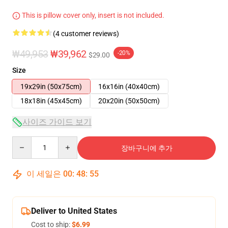
This is pillow cover only, insert is not included.
(4 customer reviews)
₩49,953
₩39,962
-20%
$29.00
Size
19x29in (50x75cm)
16x16in (40x40cm)
18x18in (45x45cm)
20x20in (50x50cm)
사이즈 가이드 보기
Quantity
장바구니에 추가
이 세일은
00
:
48
:
54
Deliver to United States
Cost to ship:
$6.99