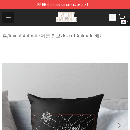
FREE
shipping on orders over $100
Invent Animate Shop - Official Invent Animate Merchandi
Open menu
홈
/
Invent Animate 제품 정보
/
Invent Animate 베개