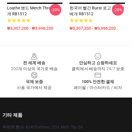
Loathe 밴드 Merch Throw 베
한국어 빨간 Burst 로고 던지기
-20%
-20%
개 RB1512
베개 RB1512
₩3,307,200 - ₩3,996,200
₩3,307,200 - ₩3,996,200
Footer
전 세계 배송
안심하고 쇼핑하세요
200개 이상의 국가로 배송
클릭에서 배송까지 24/7 보호
국제 보증
100% 안전한 결제
사용 국가에서 제공
페이팔 / 마스터카드 / 비자
기타 제품
우리의 본사
: 824Chatham, 켄트 Me5 7Sy, Gb