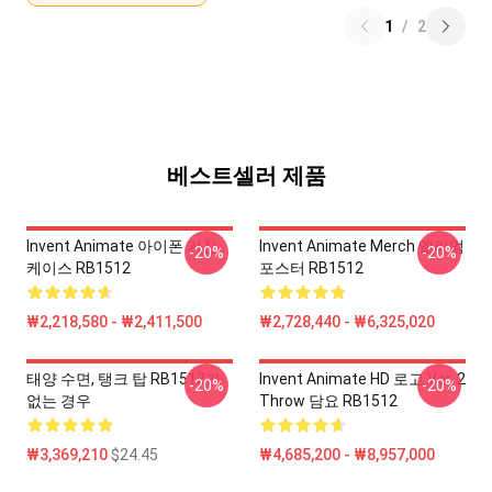
1
/
2
베스트셀러 제품
Invent Animate 아이폰 거친
Invent Animate Merch 엘리엄
-20%
-20%
케이스 RB1512
포스터 RB1512
₩2,218,580 - ₩2,411,500
₩2,728,440 - ₩6,325,020
태양 수면, 탱크 탑 RB1512가
Invent Animate HD 로고 Ver. 2
-20%
-20%
없는 경우
Throw 담요 RB1512
₩3,369,210
$24.45
₩4,685,200 - ₩8,957,000