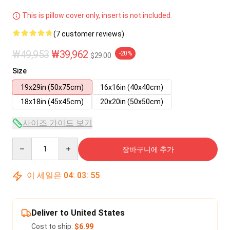
This is pillow cover only, insert is not included.
(7 customer reviews)
₩49,953
₩39,962
-20%
$29.00
Size
19x29in (50x75cm)
16x16in (40x40cm)
18x18in (45x45cm)
20x20in (50x50cm)
사이즈 가이드 보기
Quantity
장바구니에 추가
이 세일은
04
:
03
:
55
Deliver to United States
Cost to ship:
$6.99