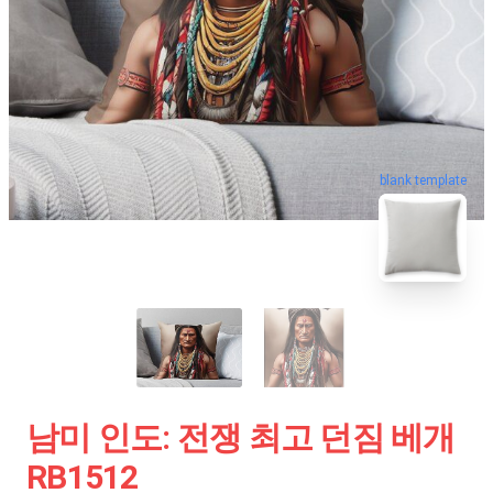
blank template
남미 인도: 전쟁 최고 던짐 베개
RB1512