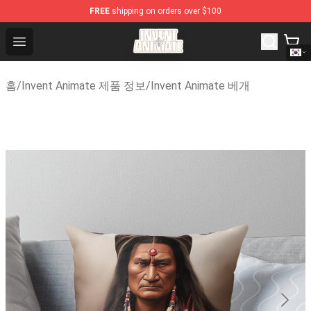
FREE
shipping on orders over $100
Invent Animate Shop - Official Invent Animate Merchandi
Open menu
홈
/
Invent Animate 제품 정보
/
Invent Animate 베개