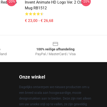
-20%
-20%
 Red Logo
Invent Animate HD Logo Ver. 2 Classic
Mug RB1512
€ 23,00 - € 26,68
e
100% veilige afhandeling
sland
PayPal / MasterCard / Visa
Onze winkel
Dagelijks ontwerpen we nieuwe producten om u
een breed scala aan hoogwaardige, mooie
designstukken aan te bieden. Deze zijn niet alleen
om uw unieke stijl op te vallen, ze zijn geweldig