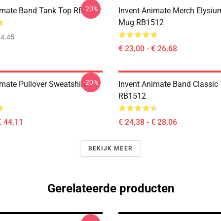
-20%
imate Band Tank Top RB1512
Invent Animate Merch Elysiu
Mug RB1512
4.45
€ 23,00 - € 26,68
-20%
imate Pullover Sweatshirt
Invent Animate Band Classic 
RB1512
€ 44,11
€ 24,38 - € 28,06
BEKIJK MEER
Gerelateerde producten