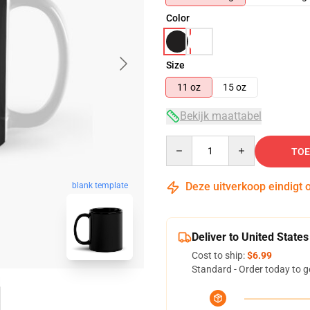
Color
Size
11 oz
15 oz
Bekijk maattabel
Quantity
TOE
Deze uitverkoop eindigt 
blank template
Deliver to United States
Cost to ship:
$6.99
Standard - Order today to g