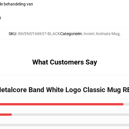
 de behandeling van
t
SKU
:
INVENST-68657-BLACK
Categorieën
:
Invent Animate Mug
,
What Customers Say
Metalcore Band White Logo Classic Mug 