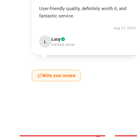
User-friendly quality, definitely worth it, and
fantastic service.
Aug 31, 2024
Lucy
L
Verified owner
Write your review