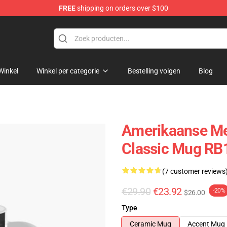
FREE
shipping on orders over $100
dise Store
Winkel
Winkel per categorie
Bestelling volgen
Blog
Amerikaanse Me
Classic Mug RB
(7 customer reviews
€29.90
€23.92
-20%
$26.00
Type
Ceramic Mug
Accent Mug