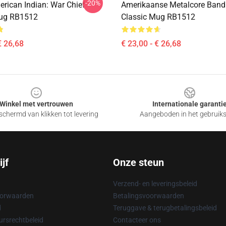
-20%
erican Indian: War Chief
Amerikaanse Metalcore Band
Mug RB1512
Classic Mug RB1512
€ 26,68
€ 23,00 - € 26,68
Winkel met vertrouwen
Internationale garanti
chermd van klikken tot levering
Aangeboden in het gebruik
jf
Onze steun
Verzend- en leveringsbeleid
oorwaarden
Betalingsvoorwaarden
d
Teruggave & terugbetalingsbeleid
rsrechtbeleid
Contacteer ons