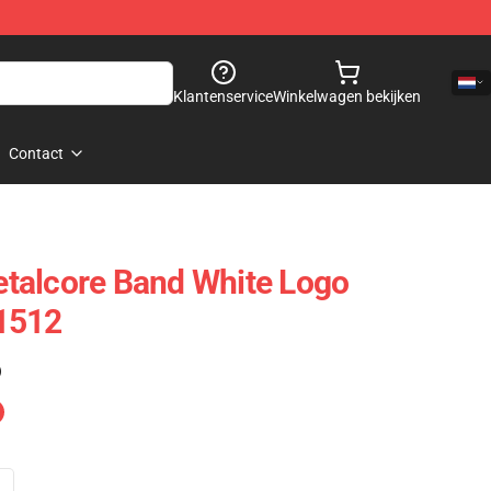
Klantenservice
Winkelwagen bekijken
Contact
talcore Band White Logo
1512
)