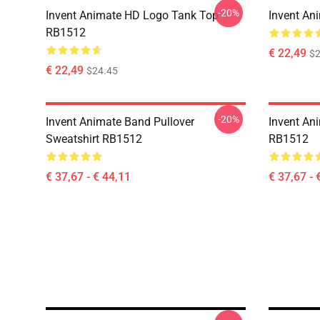
-20%
Invent Animate HD Logo Tank Top
Invent An
RB1512
€ 22,49
$2
€ 22,49
$24.45
-20%
Invent Animate Band Pullover
Invent An
Sweatshirt RB1512
RB1512
€ 37,67 - € 44,11
€ 37,67 - 