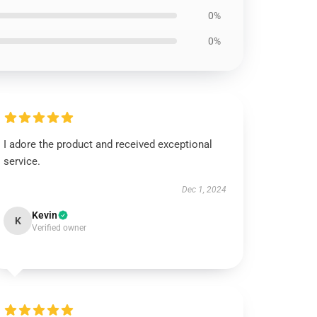
0%
0%
I adore the product and received exceptional
service.
Dec 1, 2024
Kevin
K
Verified owner