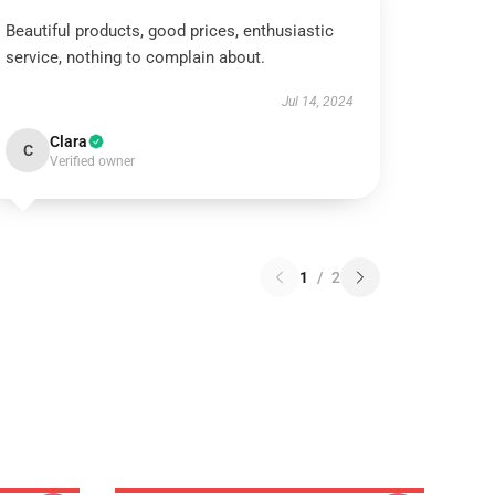
Beautiful products, good prices, enthusiastic
service, nothing to complain about.
Jul 14, 2024
Clara
C
Verified owner
1
/
2