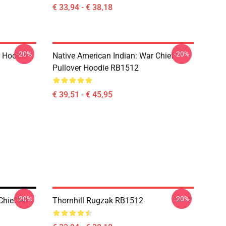
€ 33,94 - € 38,18
-20%
-20%
r Hoodie
Native American Indian: War Chief
Pullover Hoodie RB1512
€ 39,51 - € 45,95
-20%
-20%
hief All
Thornhill Rugzak RB1512