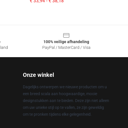
€ 33,94 - € 38,18
e
100% veilige afhandeling
sland
PayPal / MasterCard / Visa
Onze winkel
Dagelijks ontwerpen we nieuwe producten om u
een breed scala aan hoogwaardige, mooie
designstukken aan te bieden. Deze zijn niet alleen
om uw unieke stijl op te vallen, ze zijn geweldig
om te pronken tijdens elke gelegenheid.