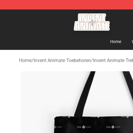
Invent Animate Shop - Official Invent Animate Merchan
Home
Home
/
Invent Animate Toebehoren
/
Invent Animate Tr