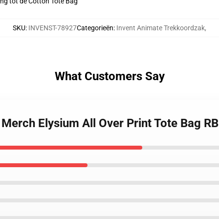
ing tot de Cotton Tote Bag
SKU
:
INVENST-78927
Categorieën
:
Invent Animate Trekkoordzak
,
What Customers Say
e Merch Elysium All Over Print Tote Bag R