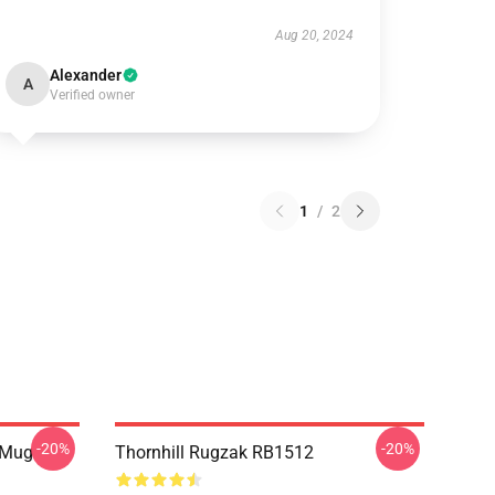
Aug 20, 2024
Alexander
A
Verified owner
1
/
2
-20%
-20%
 Mug
Thornhill Rugzak RB1512