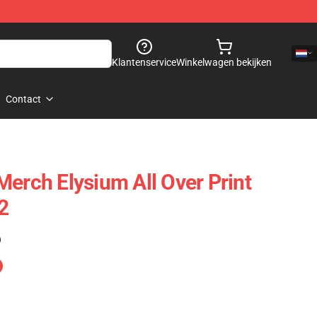
Klantenservice
Winkelwagen bekijken
Contact
Merch Elysium All Over Print
2
)