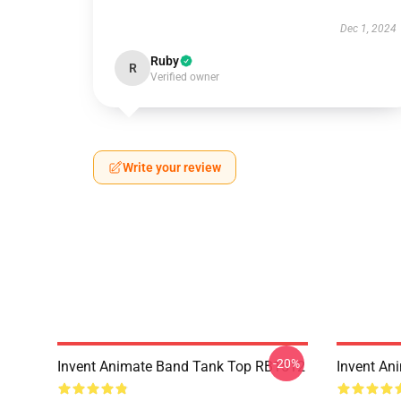
Dec 1, 2024
Ruby
R
Verified owner
Write your review
-20%
Invent Animate Band Tank Top RB1512
Invent An