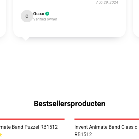
Aug 29, 2024
Oscar
O
Verified owner
Bestsellersproducten
imate Band Puzzel RB1512
Invent Animate Band Classic
RB1512