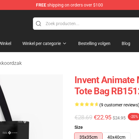
FREE
shipping on orders over $100
dise Store
Winkel
Winkel per categorie
Bestelling volgen
Blog
ekkoordzak
Invent Animate 
Tote Bag RB151
(9 customer reviews
€28.69
€22.95
-20%
$24.95
Size
35x35cm
40x40cm