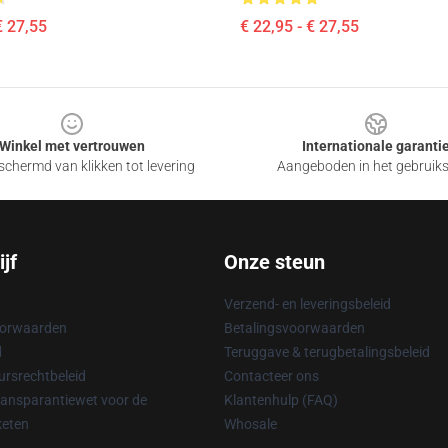
€ 27,55
€ 22,95 - € 27,55
Winkel met vertrouwen
Internationale garanti
chermd van klikken tot levering
Aangeboden in het gebruik
jf
Onze steun
Verzend- en leveringsbeleid
oorwaarden
Betalingsvoorwaarden
d
Teruggave & terugbetalingsbeleid
rsrechtbeleid
Contacteer ons
ransparantiewet voor de
Klantenhulp (FAQ)
keten
Whosale