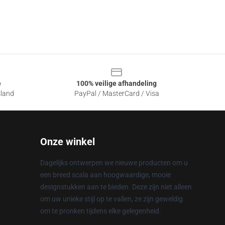
e
100% veilige afhandeling
sland
PayPal / MasterCard / Visa
Onze winkel
Dagelijks ontwerpen we nieuwe producten om u
een breed scala aan hoogwaardige, mooie
designstukken aan te bieden. Deze zijn niet alleen
om uw unieke stijl op te vallen, ze zijn geweldig
om te pronken tijdens elke gelegenheid.