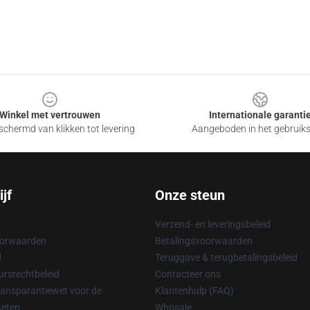
Winkel met vertrouwen
Internationale garanti
chermd van klikken tot levering
Aangeboden in het gebruik
jf
Onze steun
Verzend- en leveringsbeleid
oorwaarden
Betalingsvoorwaarden
d
Teruggave & terugbetalingsbeleid
rsrechtbeleid
Contacteer ons
ransparantiewet voor de
Klantenhulp (FAQ)
keten
Whosale