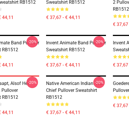
Sweatshirt RB1512
Sweatshirt RB1512
2 Pullo
RB1512
€ 44,11
€ 37,67 - € 44,11
€ 37,67 
-20%
-20%
imate Band Pullover
Invent Animate Band Pullover
Invent 
t RB1512
Sweatshirt RB1512
Sweatsh
€ 44,11
€ 37,67 - € 44,11
€ 37,67 
-20%
-20%
aapt, Alsof Het
Native American Indian: War
Goeder
 Pullover
Chief Pullover Sweatshirt
Pullove
t RB1512
RB1512
€ 37,67 
€ 44,11
€ 37,67 - € 44,11