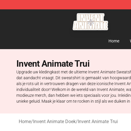
Invent Animate Shop - Official Invent Animate Merchan
Home
Invent Animate Trui
Upgrade uw kledingkast met de ultieme Invent Animate Sweatshir
dat aandacht vraagt. Dit sweatshirt is gemaakt van hoogwaardi
als je rots uit in vertrouwen dragen van deze iconische Inven
individualiteit door! Welkom in de wereld van Invent Animate, wa
modieuze merch, dan hebben we iets speciaals voor jou. Inleidin
unieke geluid. Maak je klaar om te rocken in stijl als we duiken i
Home
/
Invent Animate Doek
/
Invent Animate Trui