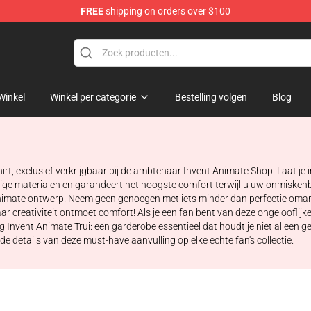
FREE
shipping on orders over $100
dise Store
Winkel
Winkel per categorie
Bestelling volgen
Blog
t, exclusief verkrijgbaar bij de ambtenaar Invent Animate Shop! Laat je 
ge materialen en garandeert het hoogste comfort terwijl u uw onmiskenba
t Animate ontwerp. Neem geen genoegen met iets minder dan perfectie oma
ar creativiteit ontmoet comfort! Als je een fan bent van deze ongelooflij
g Invent Animate Trui: een garderobe essentieel dat houdt je niet alleen 
n de details van deze must-have aanvulling op elke echte fan's collectie.