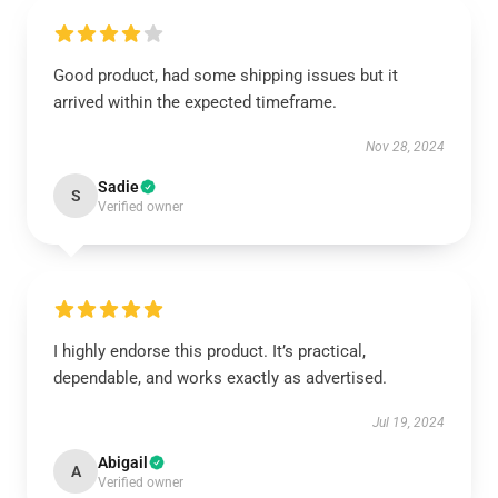
Good product, had some shipping issues but it
arrived within the expected timeframe.
Nov 28, 2024
Sadie
S
Verified owner
I highly endorse this product. It’s practical,
dependable, and works exactly as advertised.
Jul 19, 2024
Abigail
A
Verified owner