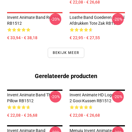
€ 22,08 - € 26,68
Invent Animate Band Rugzak
Loathe Band Goederen Overal
-20%
-20%
RB1512
Afdrukken Tote Zak RB1512
€ 33,94 - € 38,18
€ 22,95 - € 27,55
BEKIJK MEER
Gerelateerde producten
Invent Animate Band Throw
Invent Animate HD Logo Ver.
-20%
-20%
Pillow RB1512
2 Gooi Kussen RB1512
€ 22,08 - € 26,68
€ 22,08 - € 26,68
Invent Animate Band
Menuju Invent Animate Band