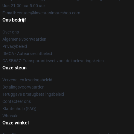
Uur
: 21.00 uur 5.00 uur
E-mail
: contact@inventanimateshop.com
Ons bedrijf
Over ons
Algemene voorwaarden
Privacybeleid
DMCA - Auteursrechtbeleid
CA SB657: Transparantiewet voor de toeleveringsketen
Onze steun
Verzend- en leveringsbeleid
Betalingsvoorwaarden
Teruggave & terugbetalingsbeleid
Contacteer ons
Klantenhulp (FAQ)
Whosale
Onze winkel