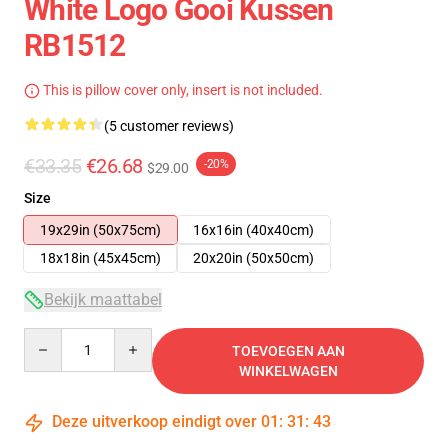
White Logo Gooi Kussen
RB1512
This is pillow cover only, insert is not included.
(5 customer reviews)
€33.35
€26.68
-20%
$29.00
Size
19x29in (50x75cm)
16x16in (40x40cm)
18x18in (45x45cm)
20x20in (50x50cm)
Bekijk maattabel
Quantity
TOEVOEGEN AAN
WINKELWAGEN
Deze uitverkoop eindigt over
01
:
31
:
42