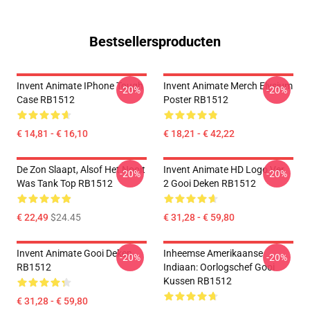
Bestsellersproducten
Invent Animate IPhone Tough
Invent Animate Merch Elysium
-20%
-20%
Case RB1512
Poster RB1512
€ 14,81 - € 16,10
€ 18,21 - € 42,22
De Zon Slaapt, Alsof Het Nooit
Invent Animate HD Logo Ver.
-20%
-20%
Was Tank Top RB1512
2 Gooi Deken RB1512
€ 22,49
$24.45
€ 31,28 - € 59,80
Invent Animate Gooi Deken
Inheemse Amerikaanse
-20%
-20%
RB1512
Indiaan: Oorlogschef Gooi
Kussen RB1512
€ 31,28 - € 59,80