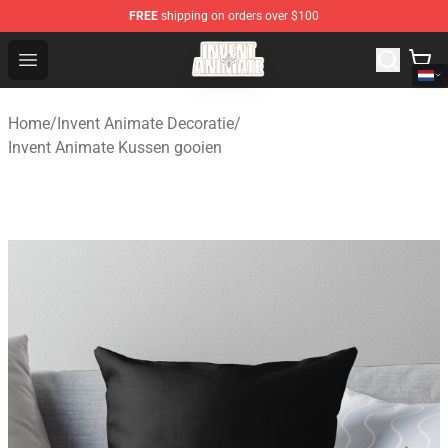
FREE
shipping on orders over $100
Invent Animate Shop - Official Invent Animate Merchandi
Open menu
Home
/
Invent Animate Decoratie
/
Invent Animate Kussen gooien