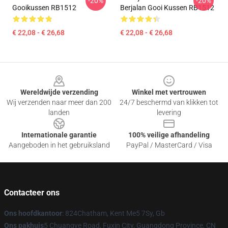
-20%
-20%
Gooikussen RB1512
Berjalan Gooi Kussen RB1512
€ 22,08 - € 26,68
€ 22,08 - € 26,68
Footer
Wereldwijde verzending
Winkel met vertrouwen
Wij verzenden naar meer dan 200
24/7 beschermd van klikken tot
landen
levering
Internationale garantie
100% veilige afhandeling
Aangeboden in het gebruiksland
PayPal / MasterCard / Visa
Contacteer ons
Ons hoofdkantoor
: 824Chatham, Kent Me5 7Sy, Gb
Ons pakhuis
5 Chuangye Road, Fuxin City, Guangdong Province, CN